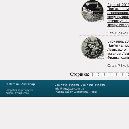
2 гривні, 201
Пам'ятна м
основопо
західноук
літературно
Трушу. Автор 
Стан: P-like 
5 гривень, 2
Пам'ятна мо
Львівського
установі Льв
Франка, одні
Стан: P-like 
Сторінка:
1
2
3
4
5
6
© Магазин Антиквар
+38 0732 235955 +38 0352 235955
info@antykvar.com.ua
Розробка та розкрутка
Карта сайту
Допомога
Лінки
дизайн студія 2day