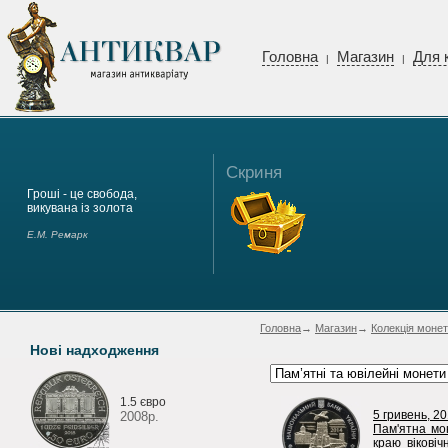
Головна
Магазин
Для 
|
|
Скриня
Гроші - це свобода,
викувана із золота
Е.М. Ремарк
Головна
→
Магазин
→
Колекція монет
Нові надходження
1.5 євро
5 гривень, 20
2008р.
Пам'ятна мон
краю віковіч