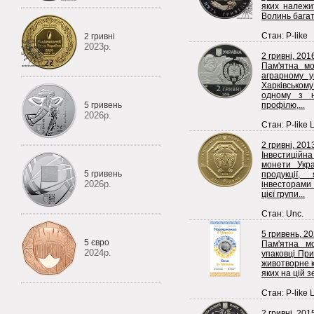
яких належи
Волинь багат
Стан: P-like
2 гривні
2023р.
2 гривні, 201
Пам'ятна мо
аграрному у
Харківсько
одному з н
5 гривень
профілю,...
2026р.
Стан: P-like 
2 гривні, 201
Інвестиційн
монети Укра
5 гривень
продукції
2026р.
інвесторами
цієї групи...
Стан: Unc.
5 гривень, 2
5 євро
Пам'ятна м
2024р.
упаковці При
животворне ко
яких на цій з
Стан: P-like 
2 гривні, 201