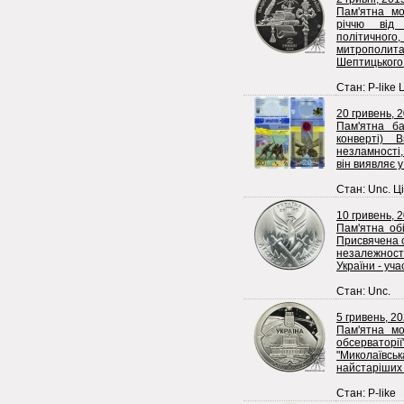
Пам'ятна м
річчю від
політичного
митрополита 
Шептицького.
Стан: P-like 
20 гривень, 2
Пам'ятна б
конверті) 
незламності,
він виявляє у
Стан: Unc. Ці
10 гривень, 
Пам'ятна об
Присвячена с
незалежност
України - уч
Стан: Unc.
5 гривень, 2
Пам'ятна мо
обсерваторі
"Миколаївс
найстаріших 
Стан: P-like