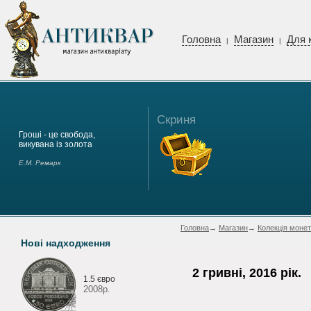
Головна
Магазин
Для 
|
|
Скриня
Гроші - це свобода,
викувана із золота
Е.М. Ремарк
Головна
→
Магазин
→
Колекція монет
Нові надходження
2 гривні, 2016 рік.
1.5 євро
2008р.