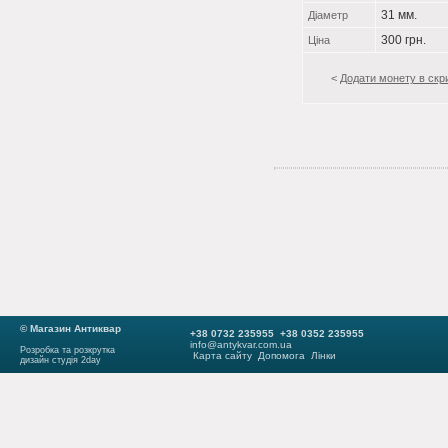
31 мм.
Діаметр
300 грн.
Ціна
<
Додати монету в скр
© Магазин Антиквар
+38 0732 235955 +38 0352 235955
info@antykvar.com.ua
Розробка та розкрутка
Карта сайту
Допомога
Лінки
дизайн студія 2day