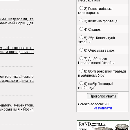
Лесі Українки
2) Решетилівське
килимарство
ними шедеврами, та
3) Київська фортеця
раїнський борщ. Для
4) Спадок
5) 25р. Конституції
України
м, які є основою та
6) Олеський замок
сягом покладених на
7) До 30-річчя
Незалежності України
8) 80-ті роковини трагедії
в Бабиному Яру
итого українського
омадського діяча та
9) набір "Козацькі
клейноди"
Всього голосів
: 200
агогу, меценатові,
Результати
мирське ім`я - Йосип