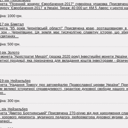
017 рік, Нейзильбер
нета "Пісенний конкурс Євробачення-2017" сувенірна упаковка Присвячен
курсу `Євробачення-2017` в Україні. Тираж: 40 000 шт. КМ.5. Аверс: у центрі на.
Ціна: 1000 грн.
17 рік, Біметал
нета "85 років Чернігівській області" Присвячена краю, розташованому в
ї зон - Чернігівщині. Ця земля має тисячолітню славетну історію, що збе
святинях....
Ціна: 500 грн.
3 рік, Золото
 монета "Архістратиг Михаїл" (зразка 2020 року) Інвестиційні монети України
нетної продукції, яка призначена для вкладання коштів інвесторами - фізи
019 рік, Нейзильбер
нета "Надання Томосу про автокефалію Православної церкви України" Прис
м великої історичної справедливості, гарантією духовної свободи нашого н
о...
Ціна: 300 грн.
1 рік, Нейзильбер
нета "Дмитро Бортнянський" Присвячена 270-річчю від дня народження слав
 хорового диригента, музичного педагога, реформатора духовної музики, од
ичної...