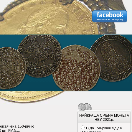
НАЙКРАЩА СРІБНА МОНЕТА
НБУ 2021р.
рисвячена 150-річчю
1) До 150-річчя від д.н.
шт. КМ.5....