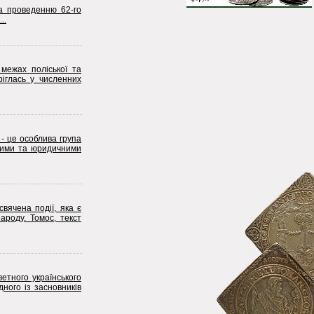
а проведенню 62-го
..
 межах поліської та
ріглась у численних
 - це особлива група
чними та юридичними
вячена події, яка є
ароду. Томос, текст
етного українського
ного із засновників