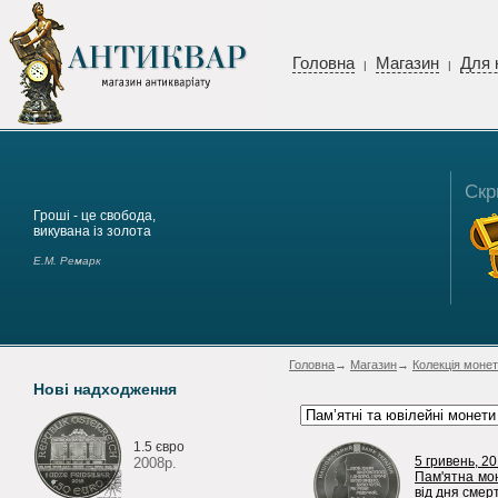
Головна
Магазин
Для 
|
|
Скр
Гроші - це свобода,
викувана із золота
Е.М. Ремарк
Головна
→
Магазин
→
Колекція монет
Нові надходження
1.5 євро
5 гривень, 20
2008р.
Пам'ятна мо
від дня смер