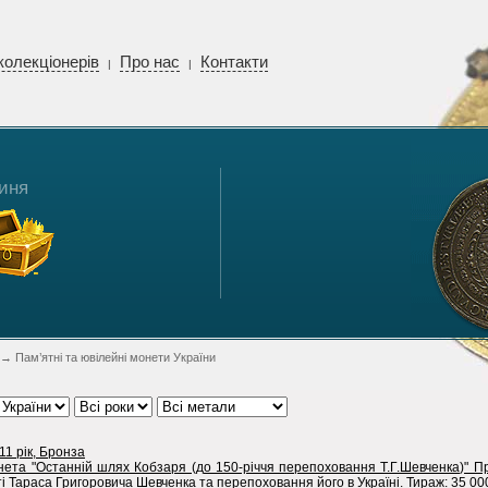
колекціонерів
Про нас
Контакти
|
|
иня
→ Пам’ятні та ювілейні монети України
11 рік, Бронза
нета "Останній шлях Кобзаря (до 150-річчя перепоховання Т.Г.Шевченка)" П
ті Тараса Григоровича Шевченка та перепоховання його в Україні. Тираж: 35 000 