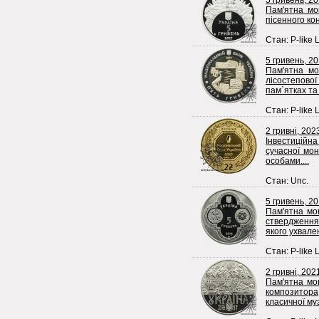
5 гривень, 2
Пам'ятна мо
пісенного кон
Стан: P-like 
5 гривень, 20
Пам'ятна мо
лісостепово
пам`ятках та 
Стан: P-like 
2 гривні, 202
Інвестиційна
сучасної мо
особами....
Стан: Unc.
5 гривень, 2
Пам'ятна мо
ствердження
якого ухвален
Стан: P-like 
2 гривні, 202
Пам'ятна мо
композитора,
класичної муз