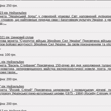
Ціна: 250 грн.
023 рік, Нейзильбер
нета "Український борщ" у сувенірній упаковці Світ наповнений кулінар
стравою, що найповніше передає смак і багатовікову культуру України, є ук
 -...
2021 рік, Цинковий сплав
ігова монета "Сухопутні війська Збройних Сил України" Присвячена війська
ієм бойової могутності Збройних Сил України. За своїм призначенням та об
.
на: 100 грн.
1 рік, Нейзильбер
нета "Василь Стефаник" Присвячена 150-річчю від дня народження таланов
-новатора, неперевершеного майстра експресіоністичної новели, поета, гр
ожні твори...
Ціна: 200 грн.
7 рік, Нейзильбер
нета "Йосиф Сліпий" Присвячена церковному і громадському діячеві, пед
атріарху Української греко-католицької церкви (1975 - 1984) Йосифу Сліпому (
Ціна: 200 грн.