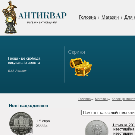
Головна
Магазин
Для 
|
|
Скриня
Гроші - це свобода,
викувана із золота
Е.М. Ремарк
Головна
→
Магазин
→
Колекція монет
Нові надходження
1.5 євро
1 гривня, 201
2008р.
Інвестиційна
Інвестиційні