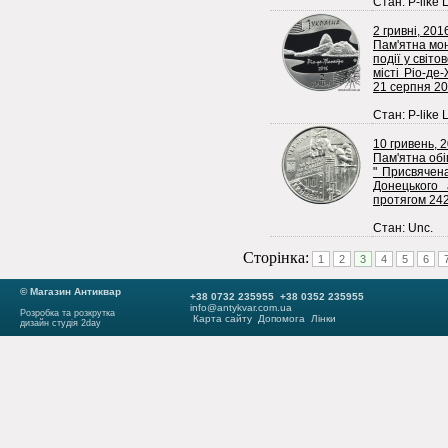
Стан: P-like 
2 гривні, 201
Пам'ятна мон
події у світ
місті Ріо-де
21 серпня 20
Стан: P-like 
10 гривень, 
Пам'ятна обі
" Присвячен
Донецького 
протягом 242
Стан: Unc.
Сторінка:
1
2
3
4
5
6
© Магазин Антиквар
+38 0732 235955 +38 0352 235955
info@antykvar.com.ua
Розробка та розкрутка
Карта сайту
Допомога
Лінки
дизайн студія 2day