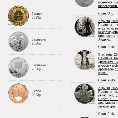
монетної пр
інвесторами 
Стан: Unc.
2 гривні
2023р.
2 гривні, 202
Пам'ятна 
видатному вч
нейрохірургі
професору, 
5 гривень
Андрію...
2026р.
Стан: P-like 
5 гривень, 2
Пам'ятна мо
драматично
5 гривень
віковому юв
2026р.
драматичног
свою...
Стан: P-like 
2 гривні, 202
5 євро
Пам'ятна м
2024р.
річчю від 
Перетца - 
дослідника і
літератури,...
Стан: P-like 