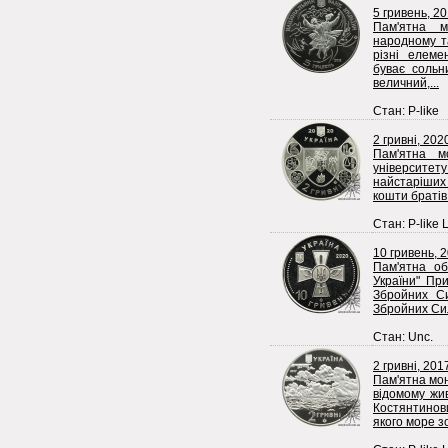
5 гривень, 2
Пам'ятна м
народному т
різні елеме
буває сольн
величний,...
Стан: P-like
2 гривні, 202
Пам'ятна м
університет
найстаріших 
кошти братів 
Стан: P-like 
10 гривень, 
Пам'ятна об
України" Пр
Збройних Си
Збройних Сил 
Стан: Unc.
2 гривні, 201
Пам'ятна мон
відомому жив
Костянтинов
якого море зо