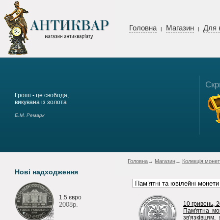
Головна
Магазин
Для 
|
|
Скр
Гроші - це свобода,
викувана із золота
Е.М. Ремарк
Головна
→
Магазин
→
Колекція монет
Нові надходження
1.5 євро
10 гривень, 
2008р.
Пам'ятна мо
зв'язківцям