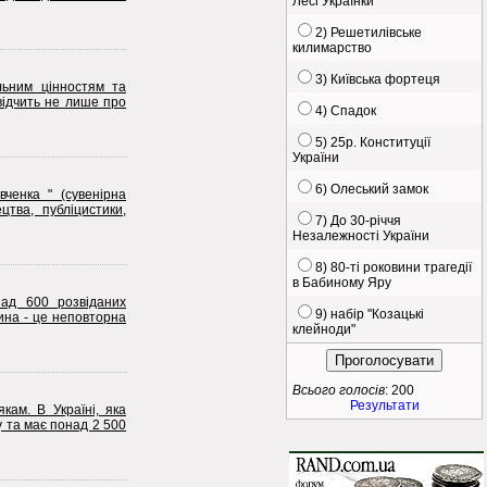
Лесі Українки
2) Решетилівське
килимарство
3) Київська фортеця
льним цінностям та
відчить не лише про
4) Спадок
5) 25р. Конституції
України
6) Олеський замок
ченка " (сувенірна
тва, публіцистики,
7) До 30-річчя
Незалежності України
8) 80-ті роковини трагедії
в Бабиному Яру
над 600 розвіданих
9) набір "Козацькі
ина - це неповторна
клейноди"
Всього голосів
: 200
Результати
кам. В Україні, яка
 та має понад 2 500