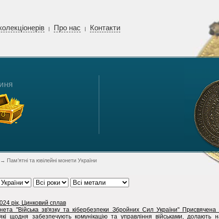
колекціонерів
Про нас
Контакти
|
|
иня
→ Пам’ятні та ювілейні монети України
2024 рік, Цинковий сплав
нета "Війська зв'язку та кібербезпеки Збройних Сил України" Присвячена 
, які щодня забезпечують комунікацію та управління військами, долають н