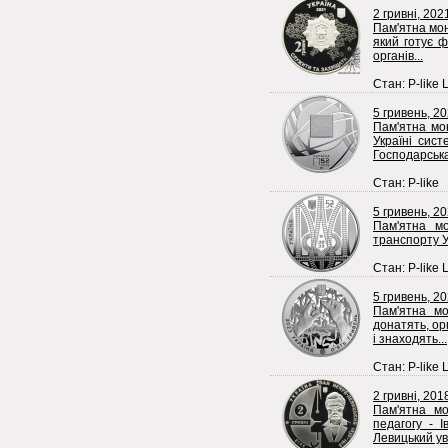
2 гривні, 202
Пам'ятна мон
який готує ф
органів...
Стан: P-like 
5 гривень, 2
Пам'ятна мо
Україні сист
Господарська
Стан: P-like
5 гривень, 2
Пам'ятна мо
транспорту У
Стан: P-like 
5 гривень, 2
Пам'ятна мо
донатять, ор
і знаходять...
Стан: P-like 
2 гривні, 201
Пам'ятна мо
педагогу - І
Левицький уві