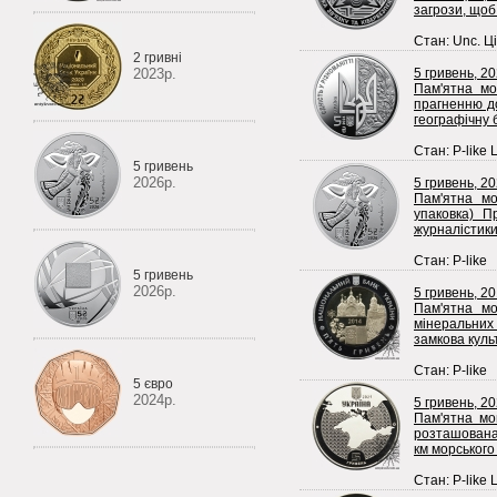
загрози, щоб.
Стан: Unc. Ці
2 гривні
2023р.
5 гривень, 2
Пам'ятна мо
прагненню до
географічну б
Стан: P-like 
5 гривень
2026р.
5 гривень, 2
Пам'ятна мо
упаковка) П
журналістики, 
Стан: P-like
5 гривень
2026р.
5 гривень, 20
Пам'ятна мо
мінеральних
замкова культ
Стан: P-like
5 євро
2024р.
5 гривень, 2
Пам'ятна мо
розташована 
км морського
Стан: P-like 