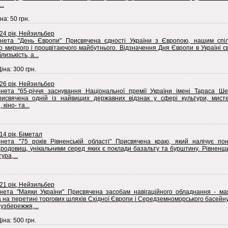
..
на: 50 грн.
024 рік, Нейзильбер
нета "День Європи" Присвячена єдності України з Європою, нашим спі
 мирного і процвітаючого майбутнього. Відзначення Дня Європи в Україні с
лизькість, а...
Ціна: 300 грн.
026 рік, Нейзильбер
нета "65-річчя заснування Національної премії України імені Тараса Шев
рисвячена одній із найвищих державних відзнак у сфері культури, мистец
кіно- та...
14 рік, Біметал
нета "75 років Рівненській області" Присвячена краю, який налічує по
 родовищ, унікальними серед яких є поклади базальту та бурштину. Рівненщ
ура,...
021 рік, Нейзильбер
нета "Маяки України" Присвячена засобам навігаційного обладнання - мая
на перетині торгових шляхів Східної Європи і Середземноморського басейну
 узбережжя,...
Ціна: 500 грн.