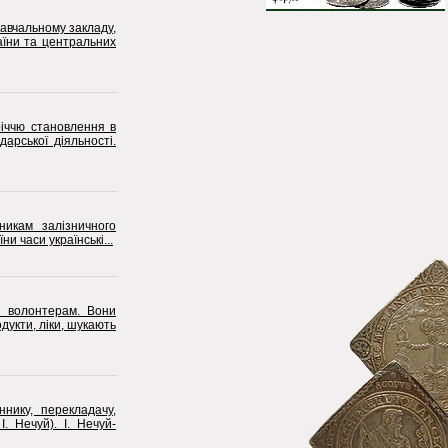
навчальному закладу,
раїни та центральних
річчю становлення в
арської діяльності.
никам залізничного
и часи українські...
м волонтерам. Вони
дукти, ліки, шукають
нику, перекладачу,
. Нечуй). І. Нечуй-