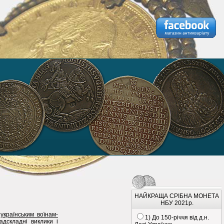
НАЙКРАЩА СРІБНА МОНЕТА
НБУ 2021р.
українським воїнам-
1) До 150-річчя від д.н.
адскладні виклики і