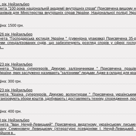
1 рік, Нейзильбер
ета "100 років національній академії внутрішніх справ" Присвячена вищому 
ахівців для Міністерства внутрішніх справ України, Національної поліції Ук
Ціна: 1500 грн.
026 рік, Нейзильбер
нета "Господарська юстиція України " (сувенірна упаковка) Присвячена 35-
еми спеціалізованих судів, що забезпечують розгляд спорів у сфері господ
...
023 рік, Нейзильбер
нета "Країна супергероїв. Дякуємо залізничникам " Присвячена праців
країни, яких заслужено називають "залізними" людьми. Адже в складні для країн
Ціна: 300 грн.
023 рік, Нейзильбер
нета "Країна супергероїв. Дякуємо волонтерам " Присвячена українськи
ганізовують збори коштів, здобувають і доставляють техніку, спорядження, про
Ціна: 400 грн.
8 рік, Нейзильбер
нета "Іван Нечуй-Левицький" Присвячена видатному українському письмен
вану Семеновичу Левицькому (літературні псевдоніми І. Нечуй-Левицький, І
йшов в...