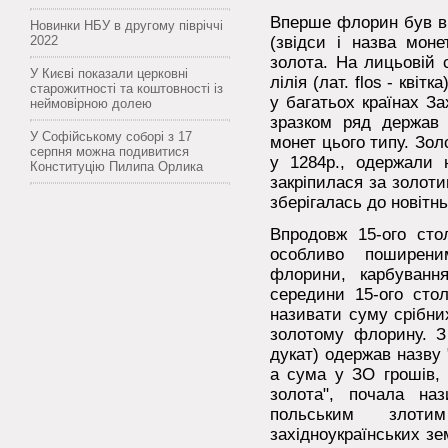
Вперше флорин був ві
Новинки НБУ в другому півріччі
2022
(звідси і назва моне
золота. На лицьовій 
У Києві показали церковні
лілія (лат. flos - кві
старожитності та коштовності із
у багатьох країнах З
неймовірною долею
зразком ряд держав
У Софійському соборі з 17
монет цього типу. Золо
серпня можна подивитися
у 1284р., одержали 
Конституцію Пилипа Орлика
закріпилася за золот
зберігалась до новітнь
Впродовж 15-ого сто
особливо поширени
флорини, карбуванн
середини 15-ого сто
називати суму срібних
золотому флорину. З
дукат) одержав назву 
а сума у ЗО грошів, 
золота", почала на
польським злот
західноукраїнських зе