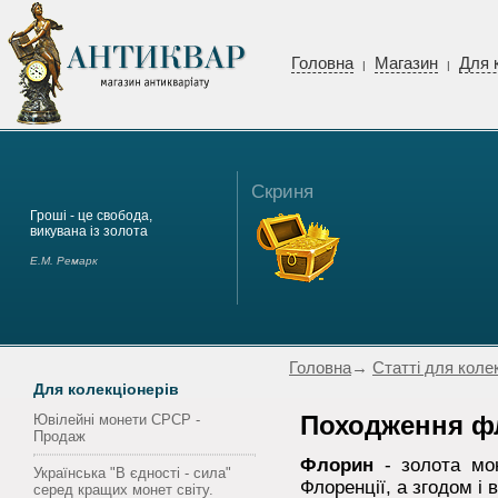
Головна
Магазин
Для 
|
|
Скриня
Гроші - це свобода,
викувана із золота
Е.М. Ремарк
Головна
→
Статті для коле
Для колекціонерів
Ювілейні монети СРСР -
Походження ф
Продаж
Флорин
- золота мон
Українська "В єдності - сила"
Флоренції, а згодом і
серед кращих монет світу.