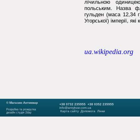
лічильною одинице
польським. Назва ф
гульден (маса 12,34 г
Угорської) імперії, як
ua.wikipedia.org
© Магазин Антиквар
+38 0732 235955 +38 0352 235955
info@antykvar.com.ua
Розробка та розкрутка
Карта сайту
Допомога
Лінки
дизайн студія 2day