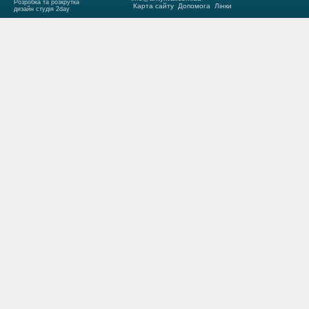
Розробка та розкрутка
Карта сайту
Допомога
Лінки
дизайн студія 2day