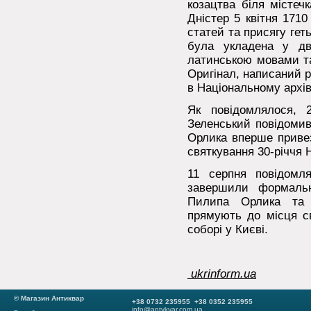
козацтва біля містеч
Дністер 5 квітня 1710
статей та присягу ге
була укладена у дв
латинською мовами та 
Оригінал, написаний 
в Національному архів
Як повідомлялося, 
Зеленський повідомив
Орлика вперше привез
святкування 30-річчя 
11 серпня повідомл
завершили формальн
Пилипа Орлика та г
прямують до місця с
соборі у Києві.
ukrinform.ua
© Магазин Антиквар
+38 0732 235955 +38 0352 235955
info@antykvar.com.ua