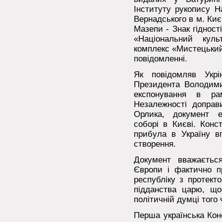
Інституту рукопису На
Вернадського в м. Киє
Мазепи - Знак гідност
«Національний куль
комплекс «Мистецький 
повідомленні.
Як повідомляв Укрі
Президента Володими
експонування в рам
Незалежності доправ
Орлика, документ е
соборі в Києві. Конс
прибула в Україну в
створення.
Документ вважаєтьс
Європи і фактично п
республіку з протект
підданства царю, щ
політичній думці того 
Перша українська Кон