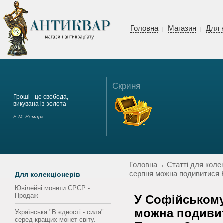
Головна
Магазин
Для 
|
|
Скриня
Гроші - це свобода,
викувана із золота
Е.М. Ремарк
Головна
→
Статті для коле
серпня можна подивитися 
Для колекціонерів
Ювілейні монети СРСР -
Продаж
У Софійському
можна подиви
Українська "В єдності - сила"
серед кращих монет світу.