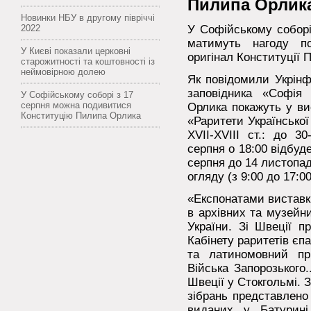
Пилипа Орлик
Новинки НБУ в другому півріччі
2022
У Софійському соборі 
матимуть нагоду по
У Києві показали церковні
оригінал Конституції 
старожитності та коштовності із
неймовірною долею
Як повідомили Укрінф
заповідника «Софія
У Софійському соборі з 17
серпня можна подивитися
Орлика покажуть у ви
Конституцію Пилипа Орлика
«Раритети Українсько
ΧVII-XVIII ст.: до 3
серпня о 18:00 відбуде
серпня до 14 листопад
огляду (з 9:00 до 17:00
«Експонатами виставки
в архівних та музейн
України. Зі Швеції п
Кабінету раритетів єпа
та латиномовний пр
Війська Запорозького.
Швеції у Стокгольмі. 
зібрань представлено 
виданих у Батурині