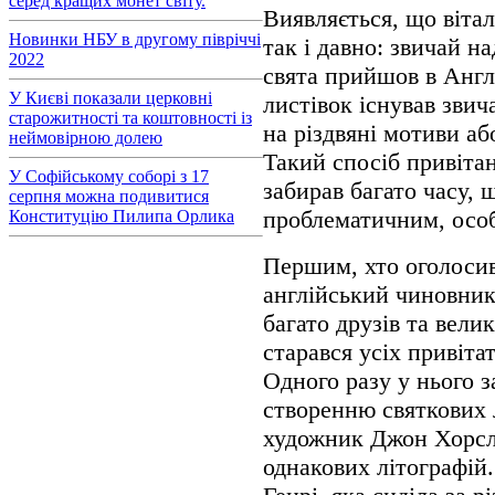
серед кращих монет світу.
Виявляється, що вітал
Новинки НБУ в другому півріччі
так і давно: звичай на
2022
свята прийшов в Англі
У Києві показали церковні
листівок існував звич
старожитності та коштовності із
на різдвяні мотиви аб
неймовірною долею
Такий спосіб привіта
У Софійському соборі з 17
забирав багато часу, 
серпня можна подивитися
проблематичним, особ
Конституцію Пилипа Орлика
Першим, хто оголосив
англійський чиновник
багато друзів та вели
старався усіх привіта
Одного разу у нього з
створенню святкових 
художник Джон Хорслі
однакових літографій.