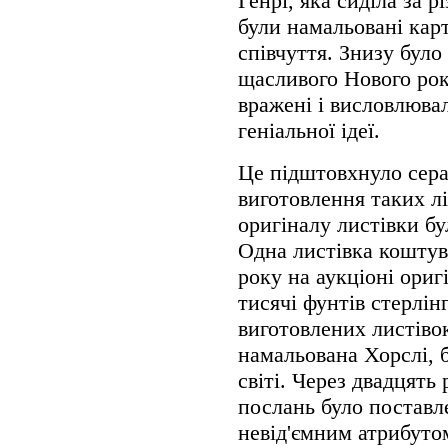
Генрі, яка сиділа за 
були намальовані кар
співчуття. Знизу було
щасливого Нового рок
вражені і висловлювал
геніальної ідеї.
Це підштовхнуло сера
виготовлення таких лі
оригіналу листівки бу
Одна листівка коштув
року на аукціоні ориг
тисячі фунтів стерлінг
виготовлених листіво
намальована Хорслі, 
світі. Через двадцять
послань було поставле
невід'ємним атрибуто