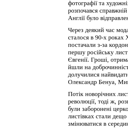
фотографії та художні
розпочався справжній 
Англії було відправле
Через деякий час мод
сталося в 90-х роках 
постачали з-за кордон
першу російську листі
Євгенії. Гроші, отрим
йшли на доброчинніст
долучилися найвидатні
Олександр Бенуа, Мик
Потік новорічних лис
революції, тоді ж, ро
були заборонені церк
листівках стали дещо
змінюватися в середин