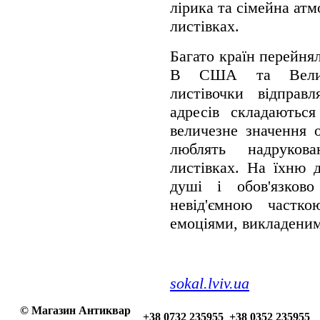
лірика та сімейна атм
листівках.
Багато країн перейня
В США та Великоб
листівочки відправ
адресів складаються
величезне значення 
люблять надруков
листівках. На їхню д
душі і обов'язково
невід'ємною частк
емоціями, викладеним
sokal.lviv.ua
© Магазин Антиквар
+38 0732 235955 +38 0352 235955