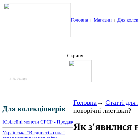
Головна
Магазин
Для колек
|
|
Скриня
Гроші - це свобода,
викувана із золота
Е.М. Ремарк
Головна
→
Статті для
Для колекціонерів
новорічні листівки?
Ювілейні монети СРСР - Продаж
Як з'явилися 
Українська "В єдності - сила"