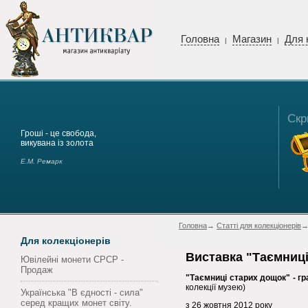
Головна
Магазин
Для 
|
|
Скр
Гроші - це свобода,
викувана із золота
Е.М. Ремарк
Головна
→
Статті для колекціонерів
→
Для колекціонерів
Виставка "Таємниці
Ювілейні монети СРСР -
Продаж
"Таємниці старих дощок" -
гр
колекції музею)
Українська "В єдності - сила"
серед кращих монет світу.
з 26 жовтня 2012 року