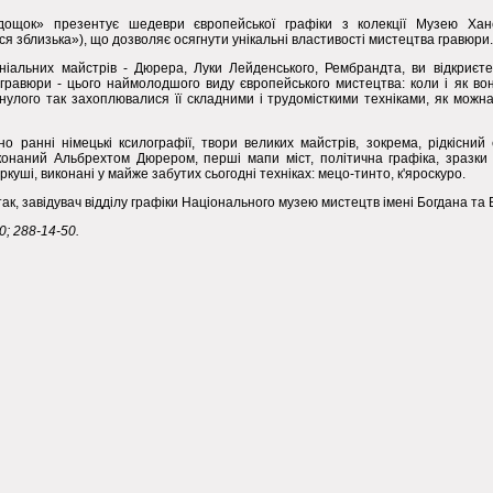
дощок» презентує шедеври європейської графіки з колекції Музею Хан
ся зблизька»), що дозволяє осягнути унікальні властивості мистецтва гравюри.
еніальних майстрів - Дюрера, Луки Лейденського, Рембрандта, ви відкриє
 гравюри - цього наймолодшого виду європейського мистецтва: коли і як вон
инулого так захоплювалися її складними і трудомісткими техніками, як можн
о ранні німецькі ксилографії, твори великих майстрів, зокрема, рідкісний
онаний Альбрехтом Дюрером, перші мапи міст, політична графіка, зразки 
ркуші, виконані у майже забутих сьогодні техніках: мецо-тинто, к'яроскуро.
ак, завідувач відділу графіки Національного музею мистецтв імені Богдана та 
0; 288-14-50.