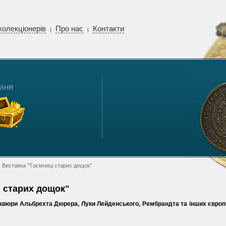
колекціонерів
Про нас
Контакти
|
|
иня
 Виставка "Таємниці старих дощок"
 старих дощок"
авюри Альбрехта Дюрера, Луки Лейденського, Рембрандта та інших
європ