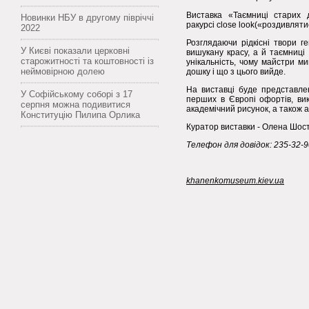
Виставка «Таємниці старих 
Новинки НБУ в другому півріччі
ракурсі close look(«роздивляти
2022
Розглядаючи рідкісні твори г
У Києві показали церковні
вишукану красу, а й таємниці
старожитності та коштовності із
унікальність, чому майстри м
неймовірною долею
дошку і що з цього вийде.
На виставці буде представлен
У Софійському соборі з 17
перших в Європі офортів, вик
серпня можна подивитися
академічний рисунок, а також а
Конституцію Пилипа Орлика
Куратор виставки - Олена Шост
Телефон для довідок: 235-32-9
khanenkomuseum.kiev.ua