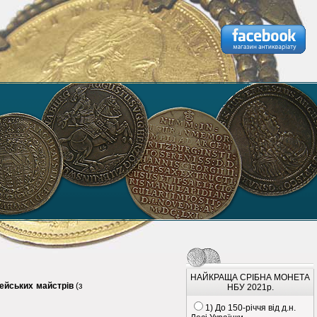
НАЙКРАЩА СРІБНА МОНЕТА
ейських майстрів
(з
НБУ 2021р.
1) До 150-річчя від д.н.