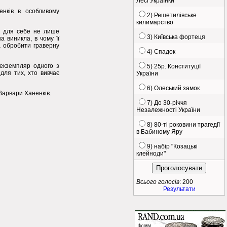
Лесі Українки
енків в особливому
2) Решетилівське
килимарство
те для себе не лише
3) Київська фортеця
а виникла, в чому її
а обробити граверну
4) Спадок
 екземпляр одного з
5) 25р. Конституції
для тих, хто вивчає
України
6) Олеський замок
Варвари Ханенків.
7) До 30-річчя
Незалежності України
8) 80-ті роковини трагедії
в Бабиному Яру
9) набір "Козацькі
клейноди"
Всього голосів
: 200
Результати