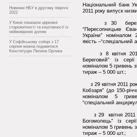
Національний банк Ук
Новинки НБУ в другому півріччі
2011 року випуск низк
2022
У Києві показали церковні
з 30 березня 2
старожитності та коштовності із
“Пересопницьке Єван
неймовірною долею
України” номіналом 
якість –“спеціальний 
У Софійському соборі з 17
серпня можна подивитися
Конституцію Пилипа Орлика
з 8 квітня 2011 р
Береговий” із серії
номіналом 5 гривень зі
тираж – 5 000 шт.;
з 29 квітня 2011 рок
Кобзаря” (до 150-рі
номіналом 5 грив
“спеціальний анциркул
з 29 квітня 2011 р
Богомолець” із сері
номіналом 5 гривень зі
тираж – 5 000 шт.;