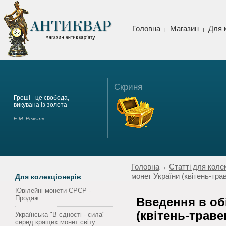
Головна
Магазин
Для 
|
|
Скриня
Гроші - це свобода,
викувана із золота
Е.М. Ремарк
Головна
→
Статті для коле
монет України (квітень-тра
Для колекціонерів
Ювілейні монети СРСР -
Продаж
Введення в об
(квітень-траве
Українська "В єдності - сила"
серед кращих монет світу.