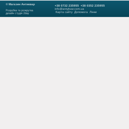
© Магазин Антиквар
+38 0732 235955 +38 0352 235955
info@antykvar.com.ua
Розробка та розкрутка
Карта сайту
Допомога
Лінки
дизайн студія 2day