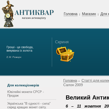
Головна
Магазин
Для 
|
|
Скриня
Гроші - це свобода,
викувана із золота
Е.М. Ремарк
Головна
→
Статті для коле
Салон 2009
Для колекціонерів
Ювілейні монети СРСР -
Продаж
Великий Антик
Українська "В єдності - сила"
6 – 11 жовтня 20
серед кращих монет світу.