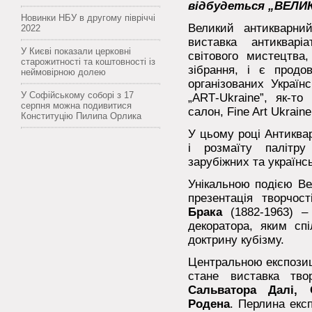
відбудеться „ВЕЛИ
Новинки НБУ в другому півріччі
Великий антикварни
2022
виставка антикварі
У Києві показали церковні
світового мистецтва,
старожитності та коштовності із
зібрання, і є продо
неймовірною долею
організованих Украї
У Софійському соборі з 17
„АRТ-Ukraine”, як-то
серпня можна подивитися
салон, Fine Art Ukraine
Конституцію Пилипа Орлика
У цьому році Антиква
і розмаїту палітру
зарубіжних та українсь
Унікальною подією Ве
презентація творчо
Брака
(1882-1963) – 
декоратора, яким сп
доктрину кубізму.
Центральною експозиц
стане виставка тво
Сальватора Далі,
Родена
. Перлина екс