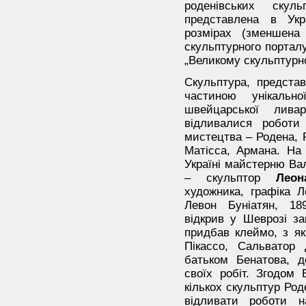
роденівських скул
представлена в Укр
розмірах (зменшена
скульптурного портал
„Великому скульптурно
Скульптура, представ
частиною унікально
швейцарської лива
відливалися роботи
мистецтва – Родена, Р
Матісса, Армана. На
Україні майстерню Ва
– скульптор
Леон
художника, графіка Л
Левон Буніатян, 18
відкрив у Шеврозі за
придбав клеймо, з як
Пікассо, Сальватор
батьком Бенатова, д
своїх робіт. Згодом
кількох скульптур Род
відливати роботи н