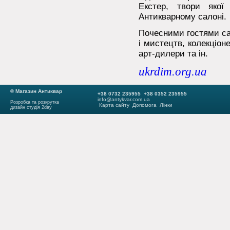
Екстер, твори якої
Антикварному салоні.
Почесними гостями сал
і мистецтв, колекціоне
арт-дилери та ін.
ukrdim.org.ua
© Магазин Антиквар
+38 0732 235955 +38 0352 235955
info@antykvar.com.ua
Розробка та розкрутка
Карта сайту
Допомога
Лінки
дизайн студія 2day