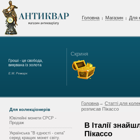
Головна
Магазин
Для 
|
|
Скриня
Гроші - це свобода,
викувана із золота
Е.М. Ремарк
Головна
→
Статті для коле
розписав Пікассо
Для колекціонерів
Ювілейні монети СРСР -
Продаж
В Італії знайш
Пікассо
Українська "В єдності - сила"
серед кращих монет світу.