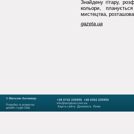
Знайдену гітару, роз
кольори, плануєтьс
мистецтва, розташован
gazeta.ua
© Магазин Антиквар
+38 0732 235955 +38 0352 235955
info@antykvar.com.ua
Розробка та розкрутка
Карта сайту
Допомога
Лінки
дизайн студія 2day