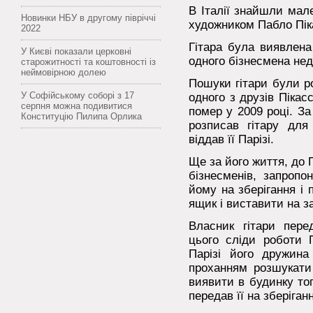
В Італії знайшли мале
Новинки НБУ в другому півріччі
художником Пабло Пік
2022
Гітара була виявлена
У Києві показали церковні
одного бізнесмена нед
старожитності та коштовності із
неймовірною долею
Пошуки гітари були р
У Софійському соборі з 17
одного з друзів Пікасс
серпня можна подивитися
помер у 2009 році. За
Конституцію Пилипа Орлика
розписав гітару для
віддав її Парізі.
Ще за його життя, до П
бізнесменів, запропо
йому на зберігання і 
ящик і виставити на з
Власник гітари перед
цього сліди роботи П
Парізі його дружина
проханням розшукати
виявити в будинку тог
передав її на зберіган