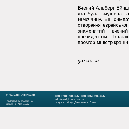
Вчений Альберт Ейншт
яка була змушена з
Німеччину. Він симпа
створення єврейської
знаменитий вчени
президентом Ізраї
прем'єр-міністр країни
gazeta.ua
© Магазин Антиквар
+38 0732 235955 +38 0352 235955
info@antykvar.com.ua
Розробка та розкрутка
Карта сайту
Допомога
Лінки
дизайн студія 2day