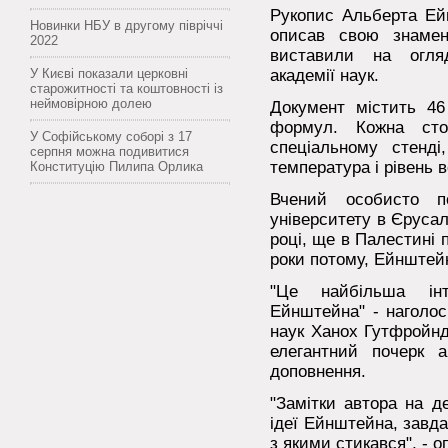
Рукопис Альберта Ейн
Новинки НБУ в другому півріччі
описав свою знамен
2022
виставили на огляд
У Києві показали церковні
академії наук.
старожитності та коштовності із
неймовірною долею
Документ містить 46
формул. Кожна сто
У Софійському соборі з 17
спеціальному стенді
серпня можна подивитися
температура і рівень 
Конституцію Пилипа Орлика
Вчений особисто п
університету в Єрусал
році, ще в Палестині
роки потому, Ейнштей
"Це найбільша інт
Ейнштейна" - наголос
наук Ханох Гутфройнд
елегантний почерк а
доповнення.
"Замітки автора на д
ідеї Ейнштейна, завдан
з якими стикався", - 