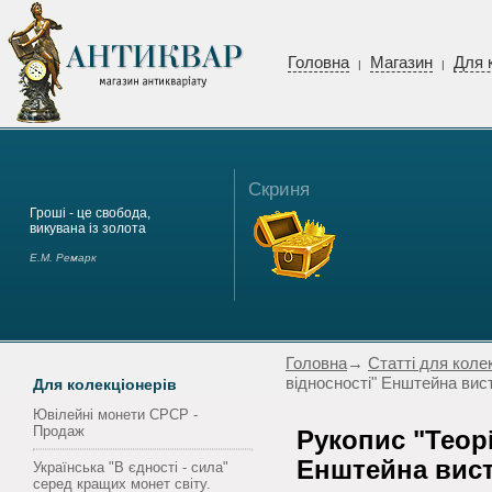
Головна
Магазин
Для 
|
|
Скриня
Гроші - це свобода,
викувана із золота
Е.М. Ремарк
Головна
→
Статті для коле
відносності" Енштейна вист
Для колекціонерів
Ювілейні монети СРСР -
Продаж
Рукопис "Теорі
Енштейна вист
Українська "В єдності - сила"
серед кращих монет світу.