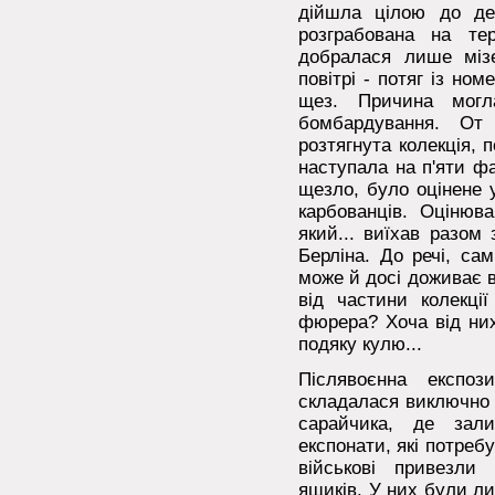
дійшла цілою до де
розграбована на те
добралася лише міз
повітрі - потяг із но
щез. Причина могл
бомбардування. От
розтягнута колекція,
наступала на п'яти ф
щезло, було оцінене 
карбованців. Оцінюв
який... виїхав разом
Берліна. До речі, са
може й досі доживає ві
від частини колекції
фюрера? Хоча від ни
подяку кулю...
Післявоєнна експо
складалася виключно 
сарайчика, де зал
експонати, які потребу
військові привезли
ящиків. У них були л