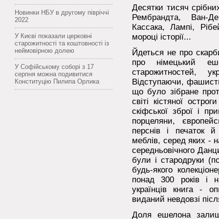
Десятки тисяч срібних
Новинки НБУ в другому півріччі
Рембрандта, Ван-Де
2022
Кассака, Лампі, Ріб
У Києві показали церковні
мороці історії...
старожитності та коштовності із
неймовірною долею
Йдеться не про скарби
про німецький еше
У Софійському соборі з 17
старожитностей, у
серпня можна подивитися
Відступаючи, фашисти
Конституцію Пилипа Орлика
що було зібране прот
світі кістяної острог
скіфської зброї і пр
порцеляни, європейс
перснів і печаток й
меблів, серед яких - 
середньовічного Данц
були і стародруки (п
будь-якого колекціон
понад 300 років і 
українців книга - о
виданий невдовзі післ
Доля ешелона залиш