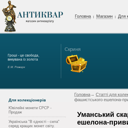
Головна
Магазин
Для 
|
|
Скриня
Гроші - це свобода,
викувана із золота
Е.М. Ремарк
Головна
→
Статті для коле
фашистського ешелона-пр
Для колекціонерів
Ювілейні монети СРСР -
Продаж
Уманський ск
ешелона-прив
Українська "В єдності - сила"
серед кращих монет світу.