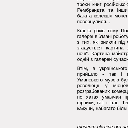
трохи книг російсько
Рембрандта та інших
багата колекція монет
повернулися...
Кілька років тому По
галереї в Умані робо
з тих, які зникли під
згадується картина 
ночі". Картина майст
одній з галерей сучасн
Втім, в українськог
прийшло - так і п
Уманського музею бул
революції у місце
розграбованих комерц
по хатах уманчан п
сірники, гас і сіль. Т
кажучи, набагато більш
museum-ukraine.org.ua