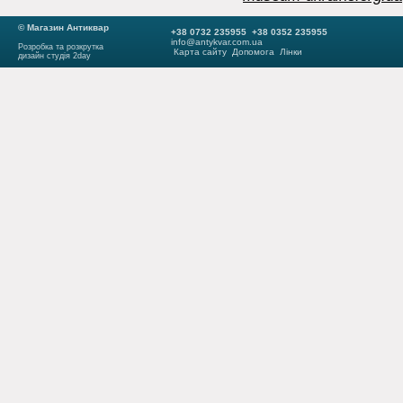
© Магазин Антиквар
+38 0732 235955 +38 0352 235955
info@antykvar.com.ua
Розробка та розкрутка
Карта сайту
Допомога
Лінки
дизайн студія 2day