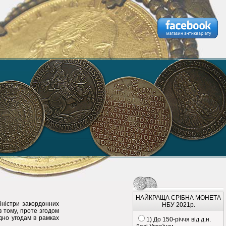
НАЙКРАЩА СРІБНА МОНЕТА
іністри закордонних
НБУ 2021р.
в тому, проте згодом
ідно угодам в рамках
1) До 150-річчя від д.н.