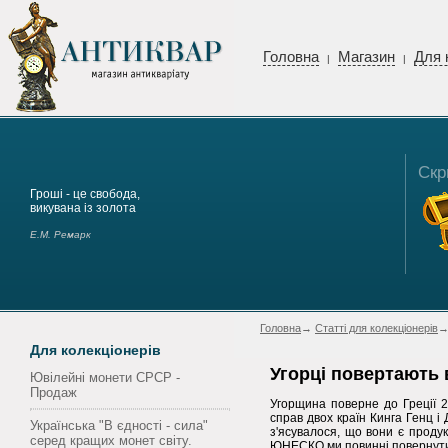
Головна
Магазин
Для 
|
|
Скр
Гроші - це свобода,
викувана із золота
Е.М. Ремарк
Головна
→
Статті для колекціонерів
→
Для колекціонерів
Угорці повертають 
Ювілейні монети СРСР -
Продаж
Угорщина поверне до Греції 2
справ двох країн Кинга Генц і
Українська "В єдності - сила"
з'ясувалося, що вони є проду
серед кращих монет світу.
ЮНЕСКО ми повинні повернути ц