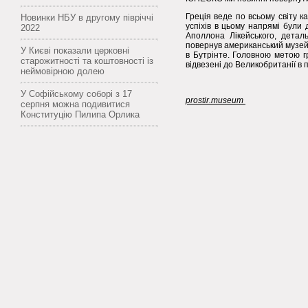
Греція веде по всьому світу 
Новинки НБУ в другому півріччі
успіхів в цьому напрямі були 
2022
Аполлона Лікейського, деталь
повернув американський музей Г
У Києві показали церковні
в Бутрінте. Головною метою г
старожитності та коштовності із
відвезені до Великобританії в 
неймовірною долею
У Софійському соборі з 17
prostir.museum
серпня можна подивитися
Конституцію Пилипа Орлика