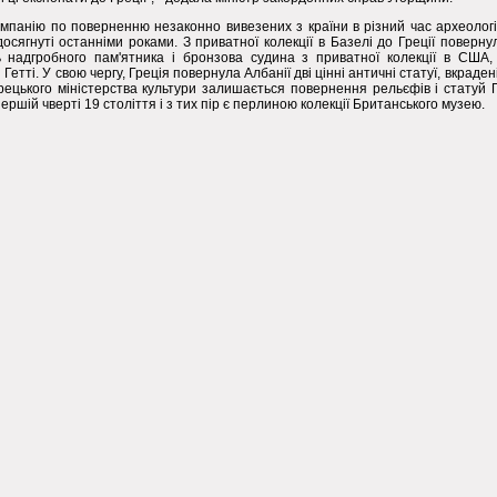
кампанію по поверненню незаконно вивезених з країни в різний час археолог
досягнуті останніми роками. З приватної колекції в Базелі до Греції поверн
 надгробного пам'ятника і бронзова судина з приватної колекції в США, 
етті. У свою чергу, Греція повернула Албанії дві цінні античні статуї, вкраден
рецького міністерства культури залишається повернення рельєфів і статуй 
першій чверті 19 століття і з тих пір є перлиною колекції Британського музею.