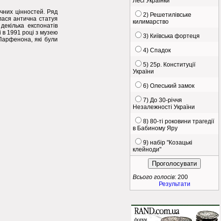
Лесі Українки
ічних цінностей. Ряд
2) Решетилівське
улася антична статуя
килимарство
декілька експонатів
і в 1991 році з музею
3) Київська фортеця
Парфенона, які були
4) Спадок
5) 25р. Конституції
України
6) Олеський замок
7) До 30-річчя
Незалежності України
8) 80-ті роковини трагедії
в Бабиному Яру
9) набір "Козацькі
клейноди"
Всього голосів
: 200
Результати