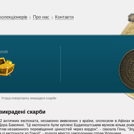
колекціонерів
Про нас
Контакти
|
|
иня
 Угорці повертають викрадені скарби
викрадені скарби
2 античних експоната, незаконно вивезених з країни, оголосили в Афінах м
 Дора Бакоянні. "Ці експонати були куплені Будапештським музеєм кілька рокі
ктом незаконного переміщення цінностей через кордон", - сказала Генц. "Зг
і експонати до Греції", - додала міністр закордонних справ Угорщини.