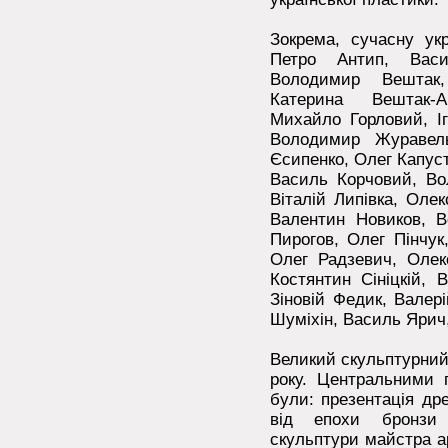
Зокрема, сучасну укр
Петро Антип, Вас
Володимир Вештак,
Катерина Вештак-А
Михайло Горловий, Іг
Володимир Журавель
Єсипенко, Олег Капуст
Василь Корчовий, Во
Віталій Липівка, Оле
Валентин Новиков, В
Пирогов, Олег Пінчук
Олег Радзевич, Олек
Костянтин Cініцкій, 
Зіновій Федик, Валер
Шуміхін, Василь Ярич,
Великий скульптурний
року. Центральними 
були: презентація др
від епохи бронзи 
скульптури майстра а