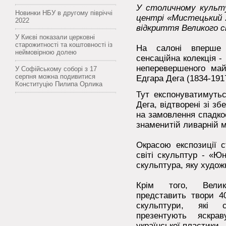
У столичному культ
Новинки НБУ в другому півріччі
центрі «Мистецький 
2022
відкриття Великого с
У Києві показали церковні
старожитності та коштовності із
На салоні вперше 
неймовірною долею
сенсаційна колекція -
неперевершеного май
У Софійському соборі з 17
серпня можна подивитися
Едгара Дега (1834-191
Конституцію Пилипа Орлика
Тут експонуватимутьс
Дега, відтворені зі зб
на замовлення спадко
знаменитій ливарній м
Окрасою експозиції 
світі скульптур - «Ю
скульптура, яку худож
Крім того, Велик
представить твори 40
скульптури, які 
презентують яскрав
української пластики.