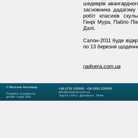
шедеврів авангардног
засновника дадаїзму 
робіт класиків скул
Генрі Мура, Пабло Пі
Далі.
Салон-2011 буде відкр
по 13 березня щоденно
radioera.com.ua
© Магазин Антиквар
+38 0732 235955 +38 0352 235955
info@antykvar.com.ua
Розробка та розкрутка
Карта сайту
Допомога
Лінки
дизайн студія 2day