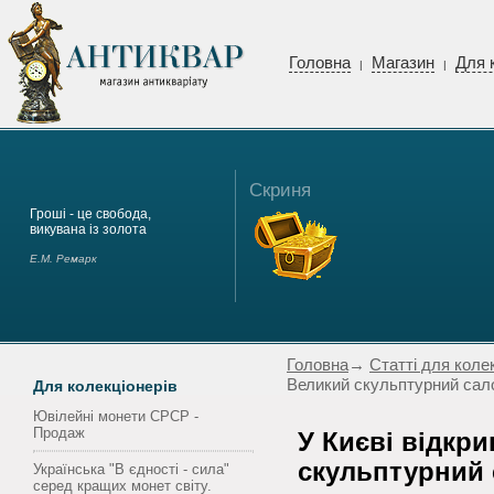
Головна
Магазин
Для 
|
|
Скриня
Гроші - це свобода,
викувана із золота
Е.М. Ремарк
Головна
→
Статті для коле
Великий скульптурний сал
Для колекціонерів
Ювілейні монети СРСР -
Продаж
У Києві відкр
скульптурний
Українська "В єдності - сила"
серед кращих монет світу.