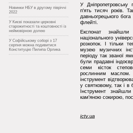
У Дніпропетровську 
Новинки НБУ в другому півріччі
п'ять тисяч років. Т
2022
давньогрецького бога 
У Києві показали церковні
флейті.
старожитності та коштовності із
неймовірною долею
Експонат знайшли 
національного універс
У Софійському соборі з 17
розкопок. І тільки т
серпня можна подивитися
музею музичних інс
Конституцію Пилипа Орлика
періоду так званої ям
були прадавні індоєвр
семи кісток степов
рослинним маслом.
інструмент відтворюва
у святковому, так і в
Інструмент знайшли
кам'яною сокирою, по
ictv.ua