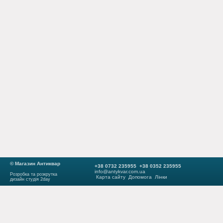
© Магазин Антиквар
+38 0732 235955 +38 0352 235955
info@antykvar.com.ua
Розробка та розкрутка
Карта сайту
Допомога
Лінки
дизайн студія 2day