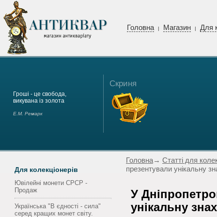
Головна
Магазин
Для 
|
|
Скриня
Гроші - це свобода,
викувана із золота
Е.М. Ремарк
Головна
→
Статті для коле
презентували унікальну зн
Для колекціонерів
Ювілейні монети СРСР -
Продаж
У Дніпропетро
унікальну знах
Українська "В єдності - сила"
серед кращих монет світу.