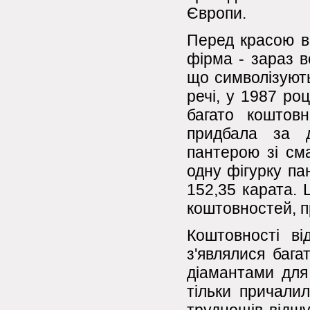
Європи.
Перед красою в
фірма - зараз в
що символізують
речі, у 1987 роц
багато коштовн
придбала за д
пантерою зі см
одну фігурку па
152,35 карата. 
коштовностей, п
Коштовності в
з'являлися бага
діамантами для 
тільки причали