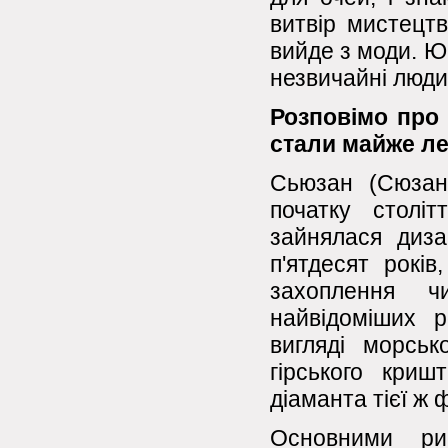
витвір мистецтв
вийде з моди. Юв
незвичайні люди
Розповімо про 
стали майже л
Сьюзан (Сюзан
початку столі
зайнялася диза
п'ятдесят років
захоплення ч
найвідоміших 
вигляді морськ
гірського кри
діаманта тієї ж
Основними ри