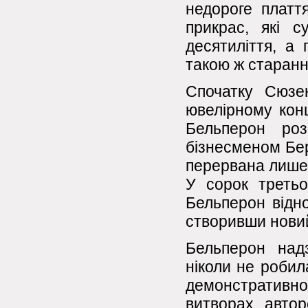
недороге платт
прикрас, які с
десятиліття, а 
такою ж старанн
Спочатку Сюзе
ювелірному конц
Бельперон роз
бізнесменом Бе
перервана лише 
У сорок третьо
Бельперон відно
створивши новий
Бельперон над
ніколи не робил
демонстративн
витворах авто