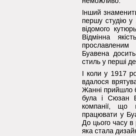
неможливо.
Інший знаменити
першу студію у 
відомого кутюр
Відмінна якіс
прославленим
Буавена досить
стиль у перші де
І коли у 1917 р
вдалося врятува
Жанні прийшло б
була і Сюзан 
компанії, що 
працювати у Буа
До цього часу в
яка стала дизай