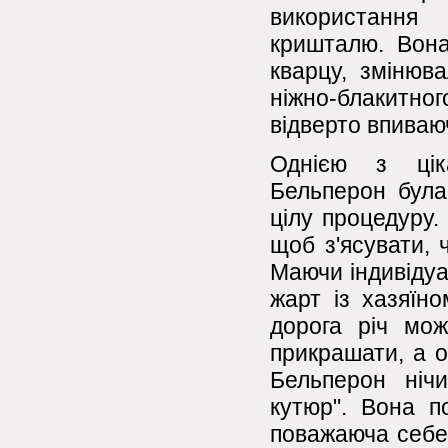
використання 
кришталю. Вона
кварцу, змінюв
ніжно-блакитно
відверто впиваю
Однією з цік
Бельперон була
цілу процедуру.
щоб з'ясувати, ч
Маючи індивідуа
жарт із хазяїно
дорога річ мож
прикрашати, а о
Бельперон нічи
кутюр". Вона 
поважаюча себе 