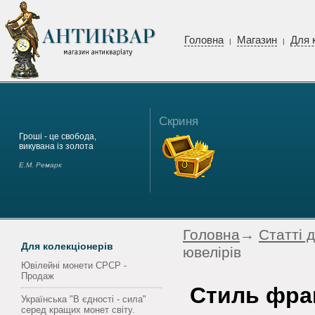
Головна
Магазин
Для 
|
|
Скриня
Гроші - це свобода,
викувана із золота
Е.М. Ремарк
Головна
→
Статті 
Для колекціонерів
ювелірів
Ювілейні монети СРСР -
Продаж
Стиль фра
Українська "В єдності - сила"
серед кращих монет світу.