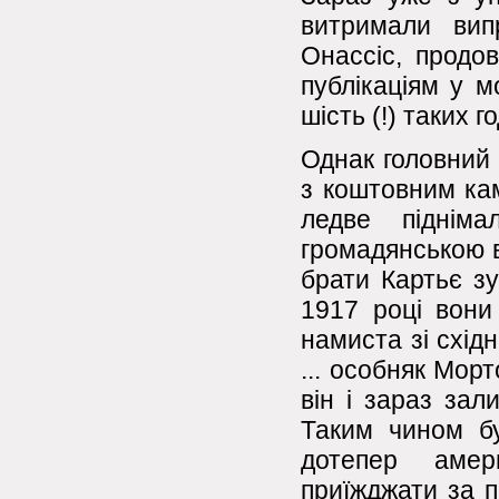
витримали вип
Онассіс, продо
публікаціям у 
шість (!) таких г
Однак головний 
з коштовним кам
ледве піднім
громадянською в
брати Картьє з
1917 році вони
намиста зі східн
... особняк Мор
він і зараз зал
Таким чином б
дотепер амер
приїжджати за п