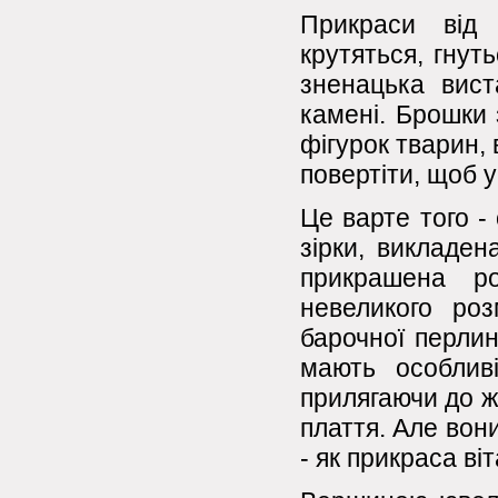
Прикраси від
крутяться, гнут
зненацька вист
камені. Брошки 
фігурок тварин, в
повертіти, щоб у
Це варте того -
зірки, викладе
прикрашена р
невеликого ро
барочної перлин
мають особливі
прилягаючи до ж
плаття. Але вони
- як прикраса віт