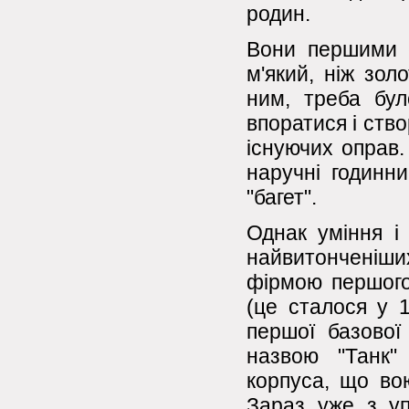
родин.
Вони першими с
м'який, ніж зол
ним, треба бул
впоратися і ств
існуючих оправ
наручні годинн
"багет".
Однак уміння і
найвитонченіши
фірмою першого 
(це сталося у 1
першої базової
назвою "Танк"
корпуса, що вою
Зараз уже з уп