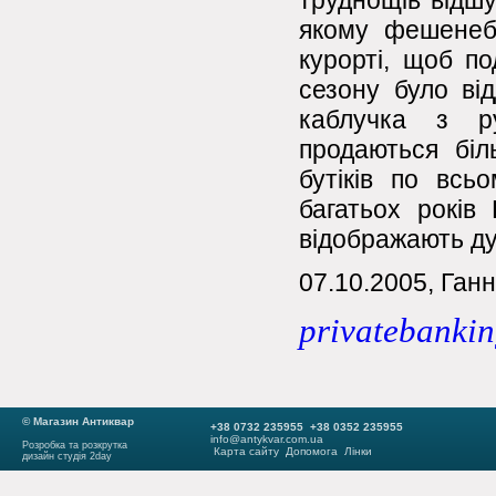
труднощів відшу
якому фешенеб
курорті, щоб по
сезону було ві
каблучка з ру
продаються біл
бутіків по всь
багатьох років
відображають дух
07.10.2005, Ган
privatebanki
© Магазин Антиквар
+38 0732 235955 +38 0352 235955
info@antykvar.com.ua
Розробка та розкрутка
Карта сайту
Допомога
Лінки
дизайн студія 2day