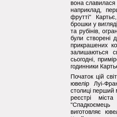
вона славилася 
наприклад, перш
фрутті" Карть
брошки у вигляді 
та рубінів, огра
були створені д
прикрашених ко
залишаються с
сьогодні, примі
годинники Карть
Початок цій сві
ювелір Луі-Фра
столиці перший 
реєстрі міста
"Спадкоємець
виготовляє юве