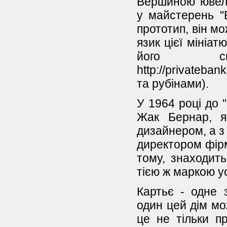
Вершиною ювелі
у майстерень "
прототип, він м
язик цієї мініа
його сп
http://privateba
та рубінами).
У 1964 році до 
Жак Бернар, я
дизайнером, а з
директором фірми
тому, знаходить
тією ж маркою у
Картьє - одне 
один цей дім мо
це не тільки пр