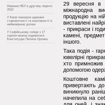
29 вересня в 
Новинки НБУ в другому півріччі
міжнародна ви
2022
продукцію на ні
У Києві показали церковні
старожитності та коштовності із
виставлені найр
неймовірною долею
- прикраси і год
У Софійському соборі з 17
камені, предмет
серпня можна подивитися
Конституцію Пилипа Орлика
іншого.
Така подія - га
ювелірні прикра
хто примножив 
допомогою одерж
Коштовне кам
привертають до
виникнуло рані
начепила на себ
для очей, і зна