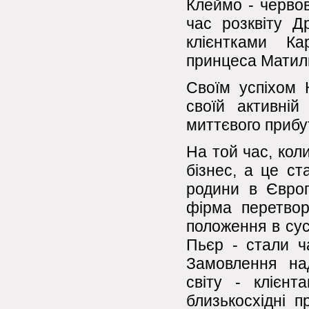
Клеймо - червов
час розквіту Др
клієнтками Ка
принцеса Матильд
Своїм успіхом 
своїй активній
миттєвого прибут
На той час, кол
бізнес, а це ст
родини в Європ
фірма перетвор
положення в сусп
Пьєр - стали ч
Замовлення над
світу - клієнт
близькосхідні п