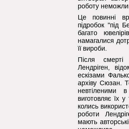
роботу неможли
Це повинні вр
підробок "під Б
багато ювелірі
намагалися дот
її вироби.
Після смерті
Лендріген, ві
ескізами Фальк
архіву Сюзан. Т
невтіленими в
виготовляє їх у
колись використ
роботи Лендріг
мають авторські