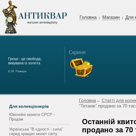
Головна
Магазин
Для 
|
|
Скриня
Гроші - це свобода,
викувана із золота
Е.М. Ремарк
Головна
→
Статті для коле
"Титанік" продано за 70 ти
Для колекціонерів
Ювілейні монети СРСР -
Продаж
Останній квито
продано за 70
Українська "В єдності - сила"
серед кращих монет світу.