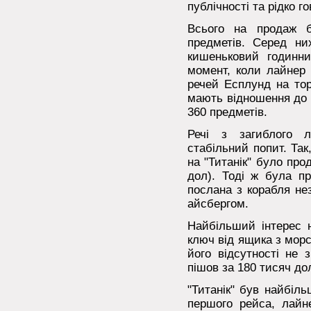
публічності та рідко г
Всього на продаж б
предметів. Серед ни
кишеньковий годинн
момент, коли лайнер 
речей Есплунд на тор
мають відношення до 
360 предметів.
Речі з загиблого л
стабільний попит. Так
на "Титанік" було про
дол). Тоді ж була пр
послана з корабля не
айсбергом.
Найбільший інтерес н
ключ від ящика з мор
його відсутності не 
пішов за 180 тисяч до
"Титанік" був найбіль
першого рейса, лайне