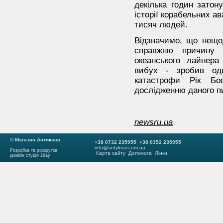
декілька годин затон
історії корабельних ав
тисяч людей.
Відзначимо, що нещо
справжню причину 
океанського лайнера
вибух - зробив оди
катастрофи Рік Бо
дослідженню даного п
newsru.ua
© Магазин Антиквар
+38 0732 235955 +38 0352 235955
info@antykvar.com.ua
Розробка та розкрутка
Карта сайту
Допомога
Лінки
дизайн студія 2day