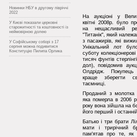
Новинки НБУ в другому півріччі
2022
На аукціоні у Вели
квітні 2008р. було п
У Києві показали церковні
старожитності та коштовності із
на нещасливий ре
неймовірною долею
"Титанік", який належ
з пасажирів, які вижил
У Софійському соборі з 17
серпня можна подивитися
Унікальний лот бул
Конституцію Пилипа Орлика
суботу колекціонеров
тисяч фунтів стерлінгі
дол), повідомив аукц
Олдрідж.
Покупець
краще зберегти с
таємниці.
Проданий з молотка 
яка померла в 2006 ро
року вона зійшла на бо
його перший і останні
Батько і три брати Лі
мати і трирічний б
пам'ятав про те, як 