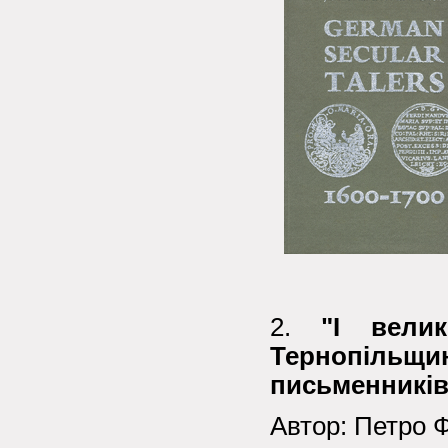
2.
"І вели
Тернопіль
письменників
Автор: Петро