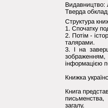
Видавництво: Л
Тверда обклади
Структура кни
1. Спочатку по
2. Потім - іст
талярами.
3. І на заве
зображення
інформацією по
Книжка україн
Книга представ
письменства,
загалу.