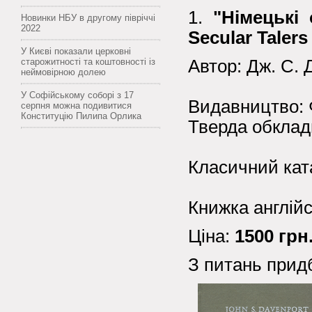
1.
"Німецькі 
Новинки НБУ в другому півріччі
2022
Secular Talers
У Києві показали церковні
старожитності та коштовності із
Автор: Дж. С. 
неймовірною долею
У Софійському соборі з 17
Видавництво: 
серпня можна подивитися
Конституцію Пилипа Орлика
Тверда обклади
Класичний кат
Книжка англій
Ціна:
1500 грн
З питань прид