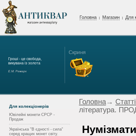
Головна
Магазин
Для 
|
|
Скриня
Гроші - це свобода,
викувана із золота
Е.М. Ремарк
Головна
→
Статті
Для колекціонерів
література. ПР
Ювілейні монети СРСР -
Продаж
Нумізмати
Українська "В єдності - сила"
серед кращих монет світу.