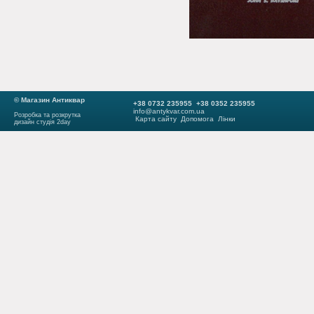
© Магазин Антиквар
+38 0732 235955 +38 0352 235955
info@antykvar.com.ua
Розробка та розкрутка
Карта сайту
Допомога
Лінки
дизайн студія 2day