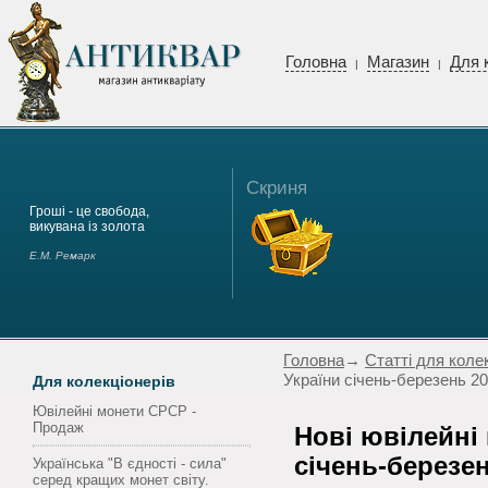
Головна
Магазин
Для 
|
|
Скриня
Гроші - це свобода,
викувана із золота
Е.М. Ремарк
Головна
→
Статті для коле
України січень-березень 2
Для колекціонерів
Ювілейні монети СРСР -
Продаж
Нові ювілейні
січень-березе
Українська "В єдності - сила"
серед кращих монет світу.