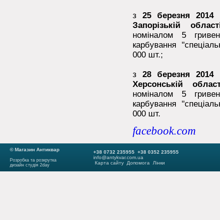
з
25 березня 2014
р
Запорізькій област
номіналом 5 гривен
карбування "спеціал
000 шт.;
з
28 березня 2014
р
Херсонській област
номіналом 5 гривен
карбування "спеціал
000 шт.
facebook.com
© Магазин Антиквар
+38 0732 235955 +38 0352 235955
info@antykvar.com.ua
Розробка та розкрутка
Карта сайту
Допомога
Лінки
дизайн студія 2day