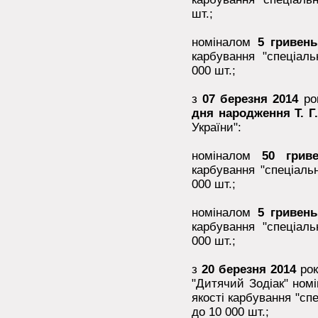
шт.;
номіналом
5 гривен
карбування "спеціал
000 шт.;
з
07 березня 2014
рок
дня народження Т. Г
України":
номіналом
50 грив
карбування "спеціаль
000 шт.;
номіналом
5 гривен
карбування "спеціал
000 шт.;
з
20 березня 2014
рок
"Дитячий Зодіак" номін
якості карбування "сп
до 10 000 шт.;