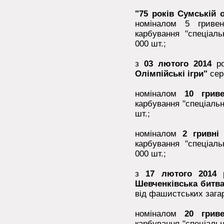
"75 років Сумській 
номіналом 5 гривен
карбування "спеціал
000 шт.;
з
03 лютого 2014
ро
Олімпійські ігри"
сер
номіналом
10 гриве
карбування "спеціаль
шт.;
номіналом
2 гривні
карбування "спеціал
000 шт.;
з
17 лютого 2014
р
Шевченківська битв
від фашистських загар
номіналом
20 грив
карбування "спеціаль