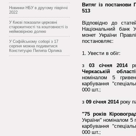
Витяг із постанови 
Новинки НБУ в другому півріччі
513
2022
У Києві показали церковні
Відповідно до стат
старожитності та коштовності із
Національний банк У
неймовірною долею
монет України Правлі
постановляє:
У Софійському соборі з 17
серпня можна подивитися
Конституцію Пилипа Орлика
1. Увести в обіг:
з
03 січня 2014
ро
Черкаській області
номіналом 5 гривен
карбування "спеціа
ль
000 шт.;
з
09 січня 2014
року п
"75 років Кіровогра
України" номіналом 5 г
карбування "спеціал
000 шт.;