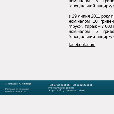
номіналом 5 грив
“спеціальний анциркул
з 29 липня 2011 року п
номіналом 10 гривен
“пруф”, тираж – 7 000 
номіналом 5 грив
“спеціальний анциркул
facebook.com
© Магазин Антиквар
+38 0732 235955 +38 0352 235955
info@antykvar.com.ua
Розробка та розкрутка
Карта сайту
Допомога
Лінки
дизайн студія 2day