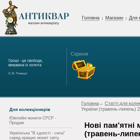
Головна
Магазин
Для 
|
|
Скриня
Гроші - це свобода,
викувана із золота
Е.М. Ремарк
Головна
→
Статті для коле
України (травень-липень) 
Для колекціонерів
Ювілейні монети СРСР -
Продаж
Нові пам'ятні 
(травень-липе
Українська "В єдності - сила"
серед кращих монет світу.