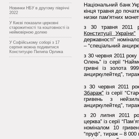
Національний банк Укр
Новинки НБУ в другому півріччі
кінця травня до початк
2022
низки пам'ятних монет
У Києві показали церковні
з 30 травня 2011 
старожитності та коштовності із
неймовірною долею
Конституції України”
і
державності” номінало
У Софійському соборі з 17
– “спеціальний анцирк
серпня можна подивитися
Конституцію Пилипа Орлика
з 30 червня 2011 року
Олень” із серії “Най
гривні із золота 999
анциркулейтед”, тираж
з 30 червня 2011 ро
Збараж”
із серії “Ста
гривень з нейзиль
анциркулейтед”, тираж
з 20 липня 2011 рок
церква” із серії “Пам’я
номіналом 10 гривен
“пруф”, тираж – 8 000 