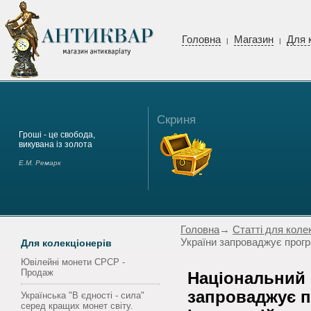
Головна
Магазин
Для 
|
|
Скриня
Гроші - це свобода,
викувана із золота
Е.М. Ремарк
Головна
→
Статті для коле
України запроваджує прогр
Для колекціонерів
Ювілейні монети СРСР -
Продаж
Національний 
запроваджує п
Українська "В єдності - сила"
серед кращих монет світу.