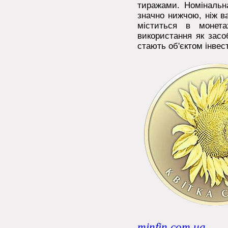
тиражами. Номінальна
значно нижчою, ніж ва
міститься в монет
використання як засо
стають об'єктом інвест
minfin.com.ua