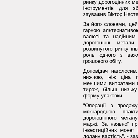
ринку дорогоцінних ме
інструментів для зб
зауважив Віктор Несте
За його словами, цей
гарною альтернативо
валюті та надійним
дорогоцінні метал
розвинутого ринку ін
роль одного з важл
грошового обігу.
Доповідач наголосив
нижчою, ніж ціна п
меншими витратами н
тираж, більш низьку
форму упаковки.
"Операції з продажу
міжнародною прак
дорогоцінного метал
маржі. За наявної пр
інвестиційних монет
додану вартість", - за