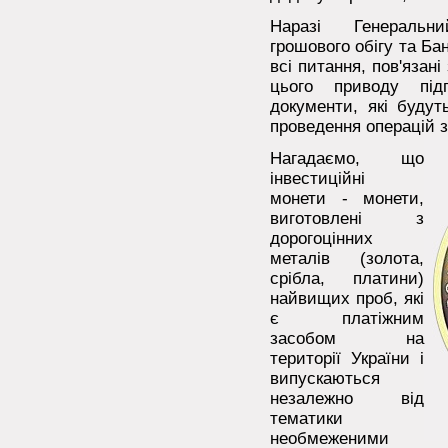
Наразі Генеральн
грошового обігу та Б
всі питання, пов'язані
цього приводу підг
документи, які будут
проведення операцій 
Нагадаємо, що
інвестиційні
монети - монети,
виготовлені з
дорогоцінних
металів (золота,
срібла, платини)
найвищих проб, які
є платіжним
засобом на
території України і
випускаються
незалежно від
тематики
необмеженими