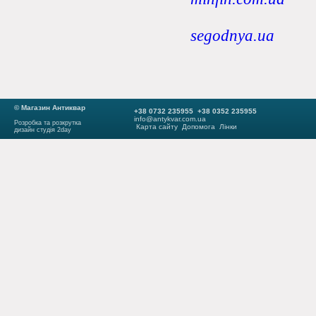
segodnya.ua
© Магазин Антиквар
+38 0732 235955 +38 0352 235955
info@antykvar.com.ua
Розробка та розкрутка
Карта сайту
Допомога
Лінки
дизайн студія 2day