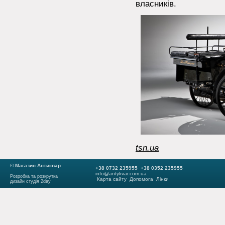
власників.
tsn.ua
© Магазин Антиквар
+38 0732 235955 +38 0352 235955
info@antykvar.com.ua
Розробка та розкрутка
Карта сайту
Допомога
Лінки
дизайн студія 2day