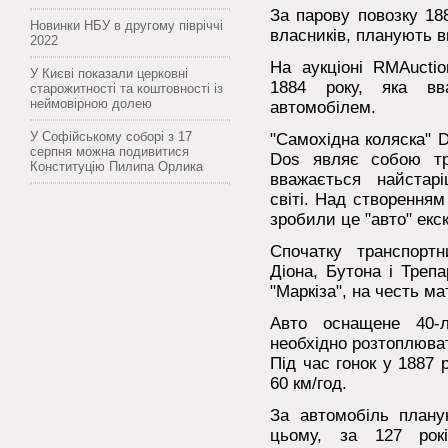
За парову повозку 18
Новинки НБУ в другому півріччі
власників, планують в
2022
На аукціоні RMAucti
У Києві показали церковні
1884 року, яка вв
старожитності та коштовності із
неймовірною долею
автомобілем.
У Софійському соборі з 17
"Самохідна коляска" D
серпня можна подивитися
Dos являє собою тр
Конституцію Пилипа Орлика
вважається найстар
світі. Над створенням
зробили це "авто" екс
Спочатку транспорт
Діона, Бутона і Треп
"Маркіза", на честь ма
Авто оснащене 40-л
необхідно розтоплюва
Під час гонок у 1887 р
60 км/год.
За автомобіль план
цьому, за 127 рокі