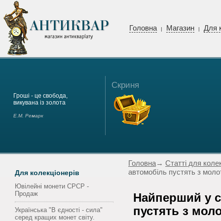
Головна
Магазин
Для 
|
|
Скриня
Гроші - це свобода,
викувана із золота
Е.М. Ремарк
Головна
→
Статті для коле
автомобіль пустять з моло
Для колекціонерів
Ювілейні монети СРСР -
Продаж
Найперший у с
пустять з мол
Українська "В єдності - сила"
серед кращих монет світу.