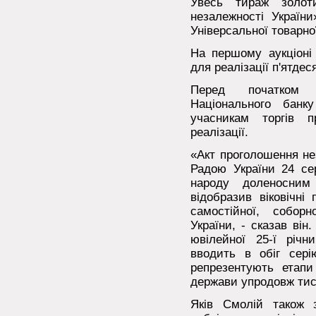
Увесь тираж золот
незалежності України
Універсальної товарно
На першому аукціоні
для реалізації п'ятдес
Перед початком 
Національного банк
учасникам торгів п
реалізації.
«Акт проголошення не
Радою України 24 се
народу доленосним
відобразив віковічні
самостійної, соборн
України, - сказав він
ювілейної 25-ї річн
вводить в обіг сері
репрезентують етапи
держави упродовж тис
Яків Смолій також 