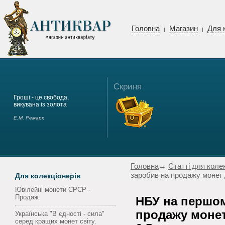
Головна
Магазин
Для 
|
|
Скриня
Гроші - це свобода,
викувана із золота
Е.М. Ремарк
Головна
→
Статті для коле
заробив на продажу монет д
Для колекціонерів
Ювілейні монети СРСР -
Продаж
НБУ на першом
продажу монет
Українська "В єдності - сила"
серед кращих монет світу.