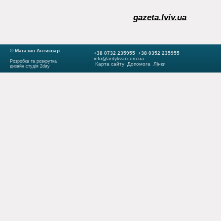
gazeta.lviv.ua
© Магазин Антиквар
+38 0732 235955 +38 0352 235955
info@antykvar.com.ua
Розробка та розкрутка
Карта сайту
Допомога
Лінки
дизайн студія 2day