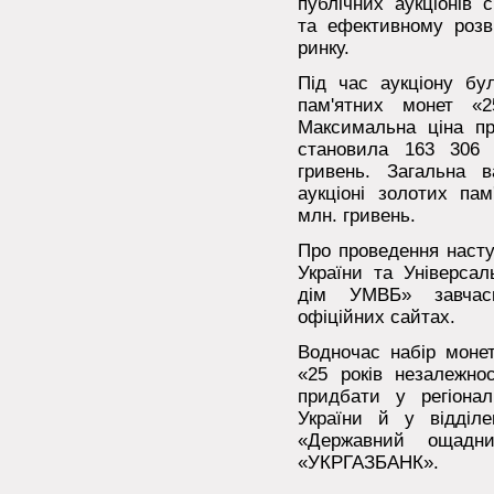
публічних аукціонів 
та ефективному розви
ринку.
Під час аукціону бу
пам'ятних монет «2
Максимальна ціна пр
становила 163 306 
гривень. Загальна 
аукціоні золотих па
млн. гривень.
Про проведення насту
України та Універсал
дім УМВБ» завчас
офіційних сайтах.
Водночас набір монет
«25 років незалежнос
придбати у регіона
України й у відділе
«Державний ощадн
«УКРГАЗБАНК».