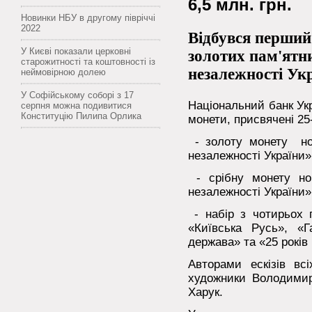
6,5 млн. грн.
Новинки НБУ в другому півріччі
2022
Відбувся перший
У Києві показали церковні
золотих пам'ятн
старожитності та коштовності із
незалежності Ук
неймовірною долею
У Софійському соборі з 17
Національний банк Укра
серпня можна подивитися
Конституцію Пилипа Орлика
монети, присвячені 25
- золоту монету ном
незалежності України»
- срібну монету но
незалежності України»
- набір з чотирьох 
«Київська Русь», «Г
держава» та «25 років
Авторами ескізів вс
художники Володимир
Харук.