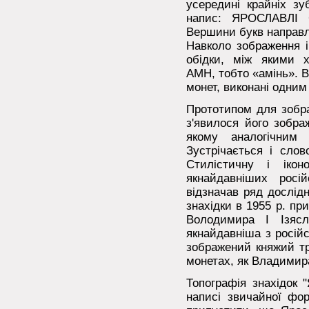
усередині крайніх зу
напис: ЯРОСЛАВЛІ С
Вершини букв направл
Навколо зображення і
обідки, між якими х
АМН, тобто «амінь». 
монет, виконані одни
Прототипом для зобра
з'явилося його зобра
якому аналогічним
Зустрічається і слов
Стилістичну і ікон
якнайдавніших росі
відзначав ряд дослід
знахідки в 1955 р. пр
Володимира I Ізяс
якнайдавніша з росій
зображений княжий тр
монетах, як Владимира
Топографія знахідок "
написі звичайної фо