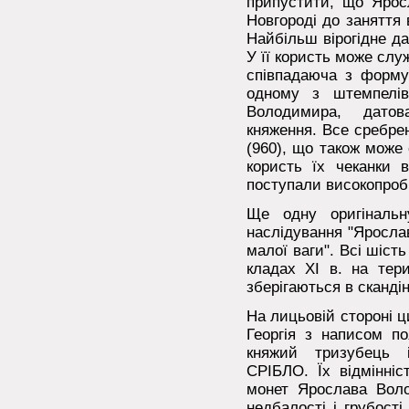
припустити, що Ярос
Новгороді до заняття 
Найбільш вірогідне да
У її користь може слу
співпадаюча з фор
одному з штемпелів
Володимира, дато
княження. Все сребре
(960), що також може
користь їх чеканки 
поступали високопробн
Ще одну оригінальн
наслідування "Яросла
малої ваги". Всі шість
кладах XI в. на тери
зберігаються в сканді
На лицьовій стороні 
Георгія з написом по
княжий тризубець 
СРІБЛО. Їх відмінні
монет Ярослава Воло
недбалості і грубості