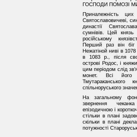
ГОСПОДИ ПОМОЗІ М
Приналежність цих
Святославовичеві, син
династії Святосла
сумнівів. Цей князь 
російському князів
Перший раз він біг
Нежатіной ниві в 1078
в 1083 р., після сво
острові Родос, і княж
цим періодом слід зв
монет. Всі його
Тмутараканського 
спільноруського значе
На загальному фоні
звернення чеканк
епізодичною і короткоч
стільки в плані задо
скільки в плані декла
потужності Староруськ