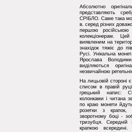
Абсолютно оригінал
представляють сре
СРІБЛО. Саме така моне
в. серед різних доважо
першою російською 
колекціонерам. Це
виявленим на територі
знахідок тяжіє до пі
Русі. Унікальна моне
Ярослава Володими
виділяються оригін
незвичайною ретельні
На лицьовій стороні є 
списом в правій руці
грецький напис: 
колонками і читана з
по краю монети йдуть
розетки з крапок, 
зворотному боці - зо
тризубця. Середній
крапкою всередині.