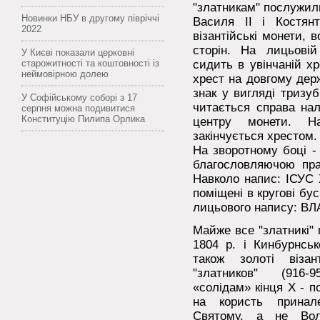
"златникам" послужили
Новинки НБУ в другому півріччі
Василя II і Костянт
2022
візантійські монети,
сторін. На лицьові
У Києві показали церковні
старожитності та коштовності із
сидить в увінчаній хр
неймовірною долею
хрест на довгому дер
знак у вигляді тризу
У Софійському соборі з 17
читається справа нал
серпня можна подивитися
Конституцію Пилипа Орлика
центру монети. 
закінчується хрестом.
На зворотному боці - 
благословляючою пра
Навколо напис: ІСУС 
поміщені в кругові бу
лицьового напису: 
Майже все "златникі" 
1804 р. і Кинбурнськ
також золоті візан
"златников" (916-9
«солідам» кінця X - 
на користь принале
Святому, а не Во