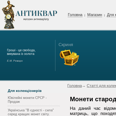
Головна
Магазин
Для 
|
|
Скриня
Гроші - це свобода,
викувана із золота
Е.М. Ремарк
Головна
→
Статті для коле
Для колекціонерів
Ювілейні монети СРСР -
Монети старод
Продаж
На даний час відом
Українська "В єдності - сила"
матриць, що походя
серед кращих монет світу.