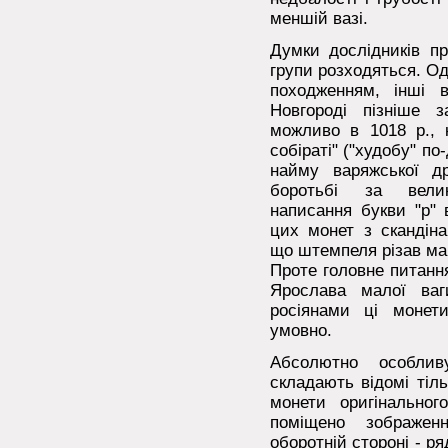
меншій вазі.
Думки дослідників пр
групи розходяться. Од
походженням, інші 
Новгороді пізніше 
можливо в 1018 р., 
собіраті" ("худобу" по
найму варяжської д
боротьбі за велик
написання букви "р" 
цих монет з скандін
що штемпеля різав ма
Проте головне питання
Ярослава малої ваг
росіянами ці моне
умовно.
Абсолютно особлив
складають відомі тіль
монети оригінальног
поміщено зображе
оборотній стороні - р