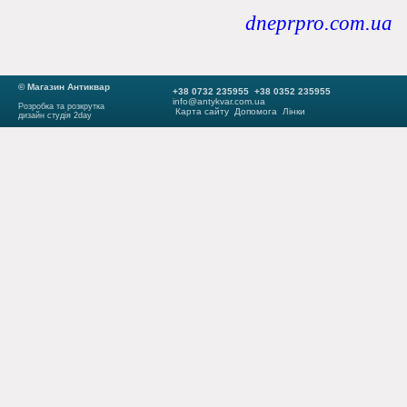
dneprpro.com.ua
© Магазин Антиквар
+38 0732 235955 +38 0352 235955
info@antykvar.com.ua
Розробка та розкрутка
Карта сайту
Допомога
Лінки
дизайн студія 2day