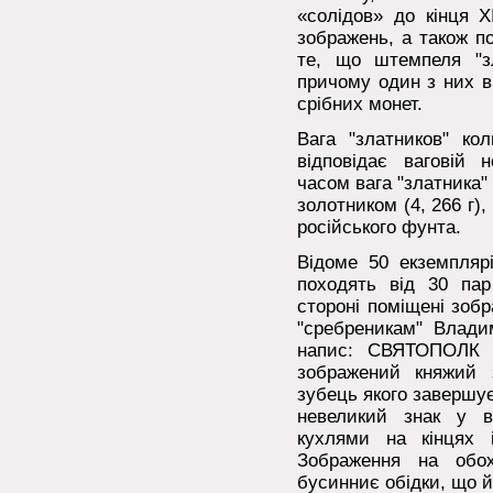
«солідов» до кінця X
зображень, а також по
те, що штемпеля "зл
причому один з них в
срібних монет.
Вага "златников" ко
відповідає ваговій н
часом вага "златника"
золотником (4, 266 г),
російського фунта.
Відоме 50 екземпляр
походять від 30 пар
стороні поміщені зобр
"сребреникам" Владим
напис: СВЯТОПОЛК 
зображений княжий 
зубець якого завершує
невеликий знак у в
кухлями на кінцях
Зображення на обох
бусинниє обідки, що й