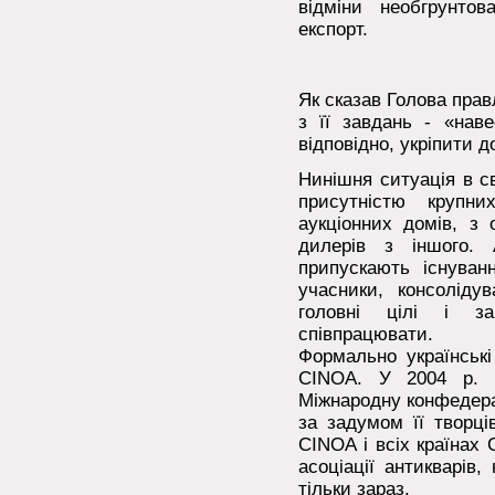
відміни необгрунто
експорт.
Як сказав Голова правл
з її завдань - «наве
відповідно, укріпити д
Нинішня ситуація в св
присутністю крупни
аукціонних домів, з 
дилерів з іншого. 
припускають існуванн
учасники, консолід
головні цілі і з
співпрацювати.
Формально українські
CINOA. У 2004 р. н
Міжнародну конфедерац
за задумом її творці
CINOA і всіх країнах 
асоціації антикварів,
тільки зараз.