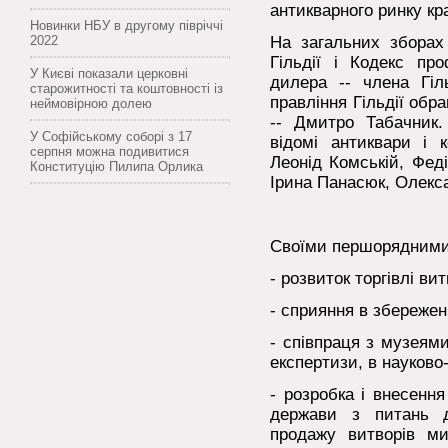
антикварного ринку кр
Новинки НБУ в другому півріччі
2022
На загальних зборах 
Гільдії і Кодекс про
У Києві показали церковні
дилера -- члена Гіль
старожитності та коштовності із
правління Гільдії обр
неймовірною долею
-- Дмитро Табачник.
У Софійському соборі з 17
відомі антиквари і 
серпня можна подивитися
Леонід Комській, Фед
Конституцію Пилипа Орлика
Ірина Панасюк, Олекса
Своїми першорядними 
- розвиток торгівлі в
- сприяння в збережен
- співпраця з музеями
експертизи, в науково
- розробка і внесення
держави з питань дія
продажу витворів мис