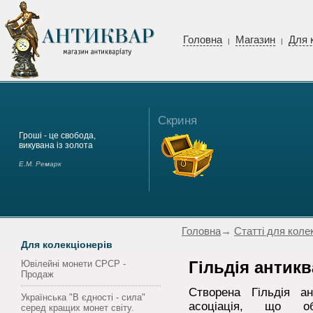
Головна
Магазин
Для 
|
|
Скриня
Гроші - це свобода,
викувана із золота
Е.М. Ремарк
Головна
→
Статті для коле
Для колекціонерів
Ювілейні монети СРСР -
Гільдія антикв
Продаж
Створена Гільдія ан
Українська "В єдності - сила"
асоціація, що об
серед кращих монет світу.