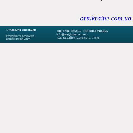
artukraine.com.ua
© Магазин Антиквар
+38 0732 235955 +38 0352 235955
info@antykvar.com.ua
Розробка та розкрутка
Карта сайту
Допомога
Лінки
дизайн студія 2day