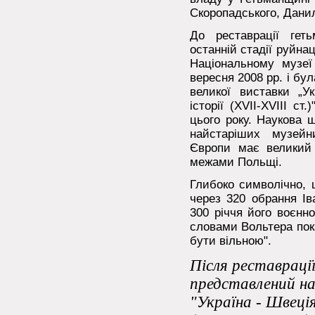
Скоропадського, Дани
До реставрації гет
останній стадії руйнац
Національному музеї
вересня 2008 рр. і бул
великої виставки „У
історії (XVII-XVIII ст
цього року. Наукова ш
найстаріших музейн
Європи має великий
межами Польщі.
Глибоко символічно, 
через 320 обрання Ів
300 річчя його воєнно
словами Вольтера пок
бути вільною".
Після реставраці
представлений на
"Україна - Швеція