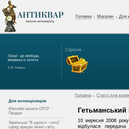
Головна
Магазин
Для 
|
|
Скриня
Гроші - це свобода,
викувана із золота
Е.М. Ремарк
Головна
→
Статті для коле
Для колекціонерів
Ювілейні монети СРСР -
Гетьманський
Продаж
10 вересня 2008 року
Українська "В єдності - сила"
відбулася передача 
серед кращих монет світу.