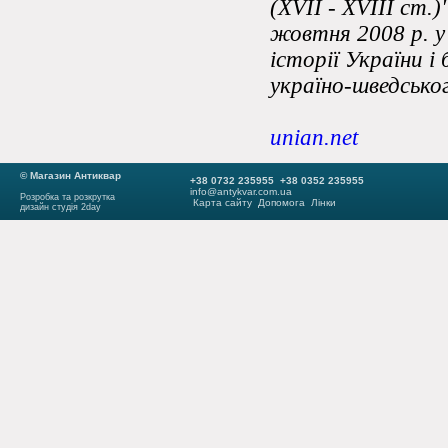
(XVII - XVIII ст.)
жовтня 2008 р. у
історії України і
україно-шведськог
unian.net
© Магазин Антиквар
+38 0732 235955 +38 0352 235955
info@antykvar.com.ua
Розробка та розкрутка
Карта сайту
Допомога
Лінки
дизайн студія 2day