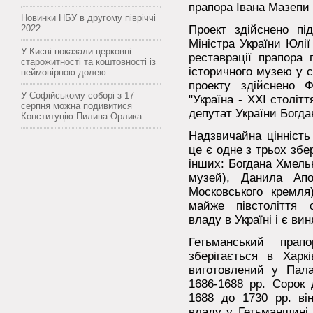
прапора Івана Мазепи у
Новинки НБУ в другому півріччі
2022
Проект здійснено пі
Міністра України Юлії
У Києві показали церковні
реставрації прапора 
старожитності та коштовності із
історичного музею у с
неймовірною долею
проекту здійснено Ф
У Софійському соборі з 17
"Україна - ХХІ століт
серпня можна подивитися
депутат України Богда
Конституцію Пилипа Орлика
Надзвичайна цінність
це є одне з трьох зб
інших: Богдана Хмель
музей), Данила Апо
Московського кремля
майже півстоліття 
владу в Україні і є вин
Гетьманський пра
зберігається в Харк
виготовлений у Пала
1686-1688 рр. Сорок 
1688 до 1730 рр. в
владу у Гетьманщині 