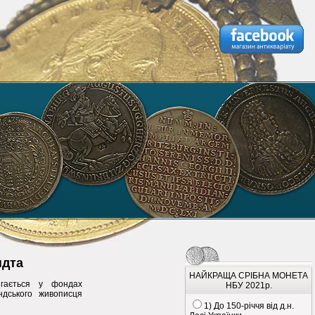
ндта
НАЙКРАЩА СРІБНА МОНЕТА
ігається у фондах
НБУ 2021р.
ндського живописця
1) До 150-річчя від д.н.