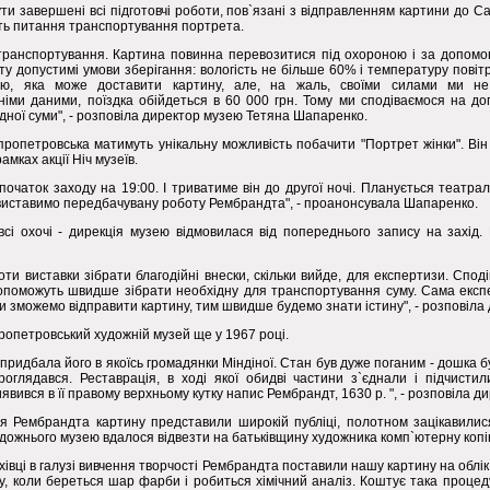
ути завершені всі підготовчі роботи, пов`язані з відправленням картини до С
ть питання транспортування портрета.
транспортування. Картина повинна перевозитися під охороною і за допомог
у допустимі умови зберігання: вологість не більше 60% і температуру повіт
єю, яка може доставити картину, але, на жаль, своїми силами ми н
іми даними, поїздка обійдеться в 60 000 грн. Тому ми сподіваємося на до
ідної суми", - розповіла директор музею Тетяна Шапаренко.
ропетровська матимуть унікальну можливість побачити "Портрет жінки". Він
рамках акції Ніч музеїв.
чаток заходу на 19:00. І триватиме він до другої ночі. Планується театрал
и виставимо передбачувану роботу Рембрандта", - проанонсувала Шапаренко.
сі охочі - дирекція музею відмовилася від попереднього запису на захід. К
ти виставки зібрати благодійні внески, скільки вийде, для експертизи. Спо
допоможуть швидше зібрати необхідну для транспортування суму. Сама експ
ми зможемо відправити картину, тим швидше будемо знати істину", - розповіла
ропетровський художній музей ще у 1967 році.
 придбала його в якоїсь громадянки Міндіної. Стан був дуже поганим - дошка б
роглядався. Реставрація, в ході якої обидві частини з`єднали і підчист
иявився в її правому верхньому кутку напис Рембрандт, 1630 р. ", - розповіла д
чя Рембрандта картину представили широкій публіці, полотном зацікавилис
дожнього музею вдалося відвезти на батьківщину художника комп`ютерну копі
хівці в галузі вивчення творчості Рембрандта поставили нашу картину на облік
у, коли береться шар фарби і робиться хімічний аналіз. Коштує така процед