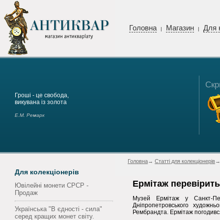
Головна
Магазин
Для 
|
|
Скр
Гроші - це свобода,
викувана із золота
Е.М. Ремарк
Головна
→
Статті для колекціонерів
→
Для колекціонерів
Ермітаж перевірить
Ювілейні монети СРСР -
Продаж
Музей Ермітаж у Санкт-Пет
Дніпропетровського художнь
Українська "В єдності - сила"
Рембрандта. Ермітаж погодивс
серед кращих монет світу.