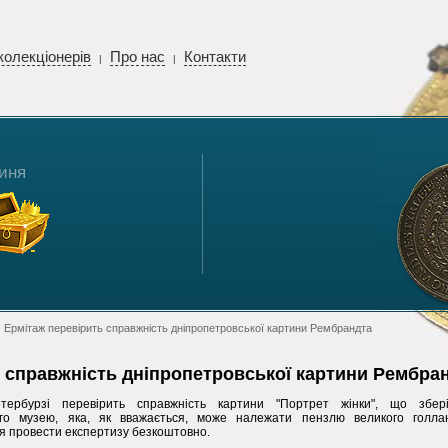
колекціонерів
Про нас
Контакти
|
|
иня
 Ермітаж перевірить справжність дніпропетровської картини Рембрандта
 справжність дніпропетровської картини Рембра
ербурзі перевірить справжність картини "Портрет жінки", що збер
ого музею, яка, як вважається, може належати пензлю великого голла
я провести експертизу безкоштовно.