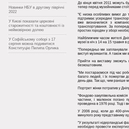
До кінця квітня 2011 можуть б
тепер перед музейниками стої
Новинки НБУ в другому півріччі
2022
"Є низка особливих вимог до 
підтримає усередині транспорт
У Києві показали церковні
вже визначилися з компані
старожитності та коштовності із
транспортування. За попередн
неймовірною долею
простих городян у зборі необх
Найближчим часом жителі Дніп
У Софійському соборі з 17
музеї в ніч з 14 на 15 травня в 
серпня можна подивитися
Конституцію Пилипа Орлика
"Попередньо ми запланували по
виступ музикантів. А також м
Прийти на виставку зможуть в
безкоштовним.
"Ми постараємося під час робо
багато людей, і їх пожертви 
день-два. Так що, чим раніше 
Портрет жінки потрапив у Дніп
"Фондово-закупівельна комісія
частини, і малюнок погано п
проведена в 1976 році. Тоді і в
У 2006 році, коли до 400-річ
минулого року представнику ху
"У результаті нідерландські фа
необхідно провести експертиз