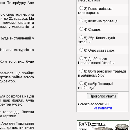
Лесі Українки
анкт-Петербургу. Але
2) Решетилівське
килимарство
ою спецтехніки, яка
ря до 21 градуса. Ми
3) Київська фортеця
е можемо оплатити
помогу меценатів та
4) Спадок
5) 25р. Конституції
 буде виставлений у
України
ізована екскурсія та
6) Олеський замок
7) До 30-річчя
рім того, вхід буде
Незалежності України
8) 80-ті роковини трагедії
діваємося, що прийде
в Бабиному Яру
ертиза займе всього
 директор.
9) набір "Козацькі
клейноди"
ула розколота на дві
или шар фарби, була
Всього голосів
: 200
иректор музею.
Результати
я голландці. Восени
ю картини.
. Але для її визнання
ура до десяти тисяч