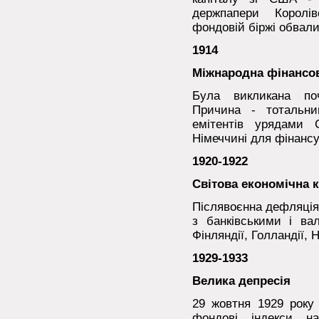
держпапери Королів
фондовій біржі обвал
1914
Міжнародна фінансов
Була викликана поч
Причина - тотальни
емітентів урядами 
Німеччині для фінансу
1920-1922
Світова економічна 
Післявоєнна дефляція
з банківськими і вал
Фінляндії, Голландії, 
1929-1933
Велика депресія
29 жовтня 1929 року
фондові індекси на