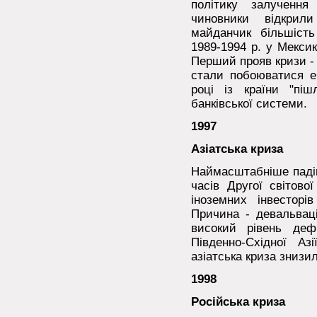
політику залучення
чиновники відкри
майданчик більшість
1989-1994 р. у Мексик
Перший прояв кризи - 
стали побоюватися ек
році із країни "пі
банківської системи.
1997
Азіатська криза
Наймасштабніше падін
часів Другої світово
іноземних інвесторів
Причина - девальваці
високий рівень деф
Південно-Східної Азі
азіатська криза знизи
1998
Російська криза