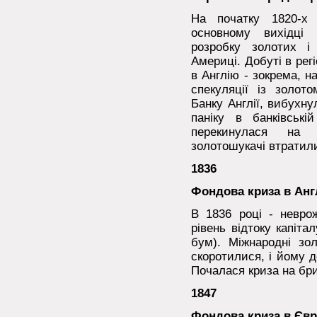
На початку 1820-х 
основному вихідці 
розробку золотих і
Америці. Добуті в рег
в Англію - зокрема, н
спекуляції із золот
Банку Англії, вибухн
паніку в банківські
перекинулася на 
золотошукачі втратили
1836
Фондова криза в Анг
В 1836 році - неврож
рівень відтоку капіт
бум). Міжнародні зол
скоротилися, і йому д
Почалася криза на бр
1847
Фондова криза в Євр