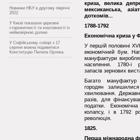
криза, велика депр
Новинки НБУ в другому півріччі
мексиканська, азіа
2022
доткомів...
У Києві показали церковні
1788-1792
старожитності та коштовності із
неймовірною долею
Економічна криза у Ф
У Софійському соборі з 17
У першій половині XVII
серпня можна подивитися
економічний бум. Нап
Конституцію Пилипа Орлика
мануфактури вироблял
населення. 1780-і 
запасів зернових виста
Багато мануфактур 
городян залишилися
хвилювання. Державни
разів, для фінансува
податки. Економічн
колапсу, і в 1792 р
революція.
1825.
Перша міжнародна ф