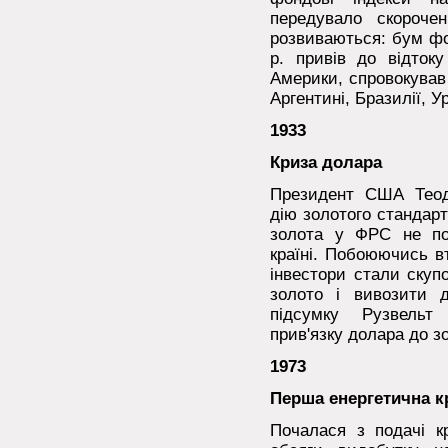
передувало скороче
розвиваються: бум фо
р. привів до відтоку
Америки, спровокував 
Аргентині, Бразилії, Ур
1933
Криза долара
Президент США Теод
дію золотого стандар
золота у ФРС не по
країні. Побоюючись вт
інвестори стали скуп
золото і вивозити д
підсумку Рузвельт
прив'язку долара до з
1973
Перша енергетична к
Почалася з подачі к