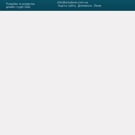
info@antykvar.com.ua
Розробка та розкрутка
Карта сайту
Допомога
Лінки
дизайн студія 2day