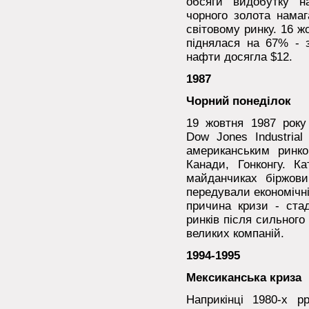
обсяги видобутку н
чорного золота намаг
світовому ринку. 16 ж
піднялася на 67% - з
нафти досягла $12.
1987
Чорний понеділок
19 жовтня 1987 року
Dow Jones Industria
американським ринко
Канади, Гонконгу. К
майданчиках біржови
передували економічні
причина кризи - стад
ринків після сильного 
великих компаній.
1994-1995
Мексиканська криза
Наприкінці 1980-х р