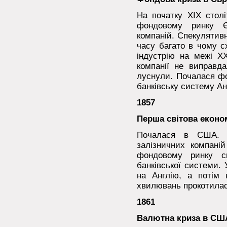
На початку XIX стол
фондовому ринку Є
компаній. Спекулятивн
часу багато в чому с
індустрію на межі XX
компанії не виправда
луснули. Почалася фо
банківську систему Анг
1857
Перша світова еконо
Почалася в США. П
залізничних компаній
фондовому ринку сп
банківської системи.
на Англію, а потім
хвилювань прокотилася
1861
Валютна криза в СШ