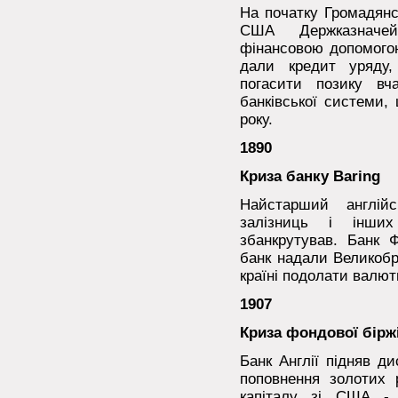
На початку Громадянс
США Держказначей
фінансовою допомогою
дали кредит уряду
погасити позику вча
банківської системи,
року.
1890
Криза банку Baring
Найстарший англій
залізниць і інших
збанкрутував. Банк Ф
банк надали Великобр
країні подолати валют
1907
Криза фондової бірж
Банк Англії підняв д
поповнення золотих 
капіталу зі США - 