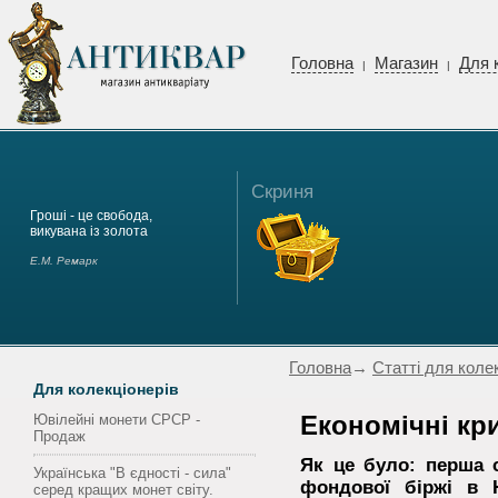
Головна
Магазин
Для 
|
|
Скриня
Гроші - це свобода,
викувана із золота
Е.М. Ремарк
Головна
→
Статті для коле
Для колекціонерів
Ювілейні монети СРСР -
Економічні кр
Продаж
Як це було: перша с
Українська "В єдності - сила"
фондової біржі в Н
серед кращих монет світу.