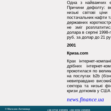
Одна з найважчих ек
Причини дефолту: ве
низькі світові цін
постачальник нафти та 
державних короткостр
не зміг розплатити
долара в серпні 1998-го
руб. за долар до 21 ру
2001
Криза.com
Крах інтернет-компан
дрібних інтернет-ко
прокотилася по велик
на послугах b2b (біз
невиправдано високий
сектора та низькі фі
кризи доткомів у США 
news.finance.ua
© Магазин Антиквар
+38 0732 235955 +38 0352 235955