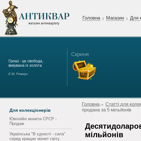
Головна
Магазин
Для 
|
|
Скриня
Гроші - це свобода,
викувана із золота
Е.М. Ремарк
Головна
→
Статті для коле
продана за 5 мільйонів
Для колекціонерів
Ювілейні монети СРСР -
Продаж
Десятидоларов
мільйонів
Українська "В єдності - сила"
серед кращих монет світу.