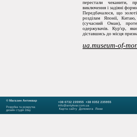
перестали чеканити, п
виключення і задіяні форми
Передбачалося, що золоті
розділам Японії, Китаю
(сучасний Оман), про
одержувачів. Кур'єр, як
діставшись до місця призн
ua
.
museum
-
of
-
mon
© Магазин Антиквар
+38 0732 235955 +38 0352 235955
info@antykvar.com.ua
Розробка та розкрутка
Карта сайту
Допомога
Лінки
дизайн студія 2day