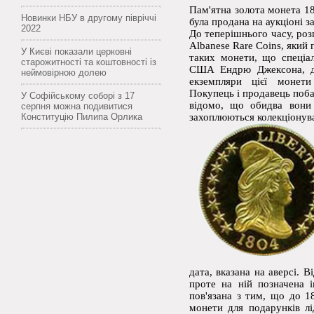
Пам'ятна золота монета 18
Новинки НБУ в другому півріччі
була продана на аукціоні з
2022
До теперішнього часу, роз
Albanese Rare Coins, який
У Києві показали церковні
таких монети, що спеціа
старожитності та коштовності із
США Ендрю Джексона, для
неймовірною долею
екземпляри цієї монети
Покупець і продавець поба
У Софійському соборі з 17
відомо, що обидва вони
серпня можна подивитися
Конституцію Пилипа Орлика
захоплюються колекціонув
дата, вказана на аверсі. 
проте на ній позначена і
пов'язана з тим, що до 1
монети для подарунків лі