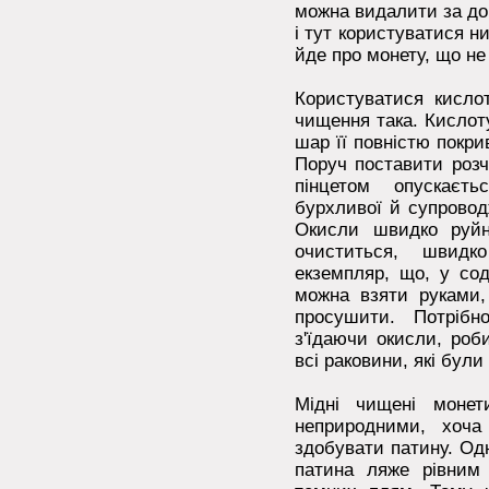
можна видалити за до
і тут користуватися н
йде про монету, що не
Користуватися кисло
чищення така. Кислот
шар її повністю покри
Поруч поставити розч
пінцетом опускаєт
бурхливої й супровод
Окисли швидко руйн
очиститься, швидк
екземпляр, що, у сод
можна взяти руками
просушити. Потрібн
з'їдаючи окисли, роб
всі раковини, які були
Мідні чищені монет
неприродними, хоч
здобувати патину. Одн
патина ляже рівним