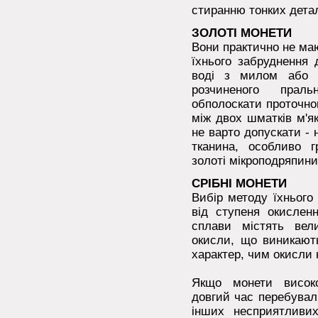
стиранню тонких дета
ЗОЛОТІ МОНЕТИ
Вони практично не ма
їхнього забруднення 
воді з милом або н
розчиненого прал
обполоскати проточн
між двох шматків м'я
не варто допускати - н
тканина, особливо 
золоті мікроподряпини
СРІБНІ МОНЕТИ
Вибір методу їхнього
від ступеня окислен
сплави містять вели
окисли, що виникають
характер, чим окисли 
Якщо монети високо
довгий час перебувал
інших несприятливи