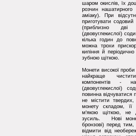
шаром окислів, їх до
розчин нашатирного
аміаку). При відсут
приготувати содовий 
(приблизно дві
(двовуглекислої) сод
кілька годин до пов
можна трохи прискор
кипіння й періодично
зубною щіткою.
Монети високої проби
найкраще чистити
компонентів - на
(двовуглекислої) с
повинна відчуватися п
не містити твердих
монету складом, її
м'якою щіткою, не
зусиль. Нові монети 
бронзові) перед тим,
відмити від необере