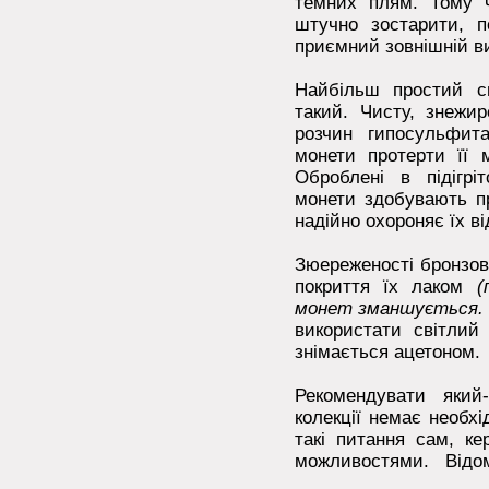
темних плям. Тому 
штучно зостарити, 
приємний зовнішній ви
Найбільш простий с
такий. Чисту, знежи
розчин гипосульфит
монети протерти її м
Оброблені в підігрі
монети здобувають п
надійно охороняє їх від
Зюереженості бронзов
покриття їх лаком
(п
монет зманшується. 
використати світлий
знімається ацетоном.
Рекомендувати який
колекції немає необхі
такі питання сам, к
можливостями. Відомо