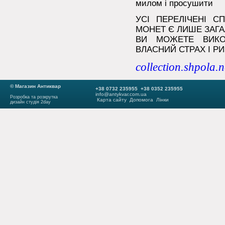
милом і просушити
УСІ ПЕРЕЛІЧЕНІ С
МОНЕТ Є ЛИШЕ ЗАГ
ВИ МОЖЕТЕ ВИКО
ВЛАСНИЙ СТРАХ І РИ
collection.shpola.n
© Магазин Антиквар
+38 0732 235955 +38 0352 235955
info@antykvar.com.ua
Розробка та розкрутка
Карта сайту
Допомога
Лінки
дизайн студія 2day