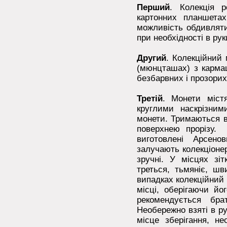
Перший
. Колекція 
картонних планшетах
можливість обдивляти
при необхідності в рук
Другий
. Колекційний 
(мюнцташах) з кармаш
безбарвних і прозори
Третій
. Монети міст
круглими наскрізним
монети. Тримаються в
поверхнею прорізу. 
виготовлені Арсен
залучають колекціоне
зручні. У місцях зі
треться, тьмяніє, ш
випадках колекційний 
місці, оберігаючи й
рекомендується бр
Необережно взяті в р
місце зберігання, н