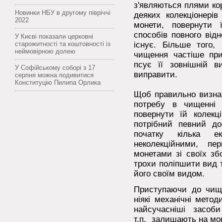
з'являються плями кор
Новинки НБУ в другому півріччі
деяких колекціонерів
2022
монети, повернути 
способів повного від
У Києві показали церковні
старожитності та коштовності із
існує. Більше того, 
неймовірною долею
чищення частіше при
псує її зовнішній 
У Софійському соборі з 17
виправити.
серпня можна подивитися
Конституцію Пилипа Орлика
Щоб правильно визнач
потребу в чищенн
повернути їй колекці
потрібний певний д
початку кілька е
неколекційними, п
монетами зі своїх зб
трохи поліпшити вид 
його своїм видом.
Приступаючи до чище
ніякі механічні мето
найсучасніші засоби 
т.п. залишають на мо