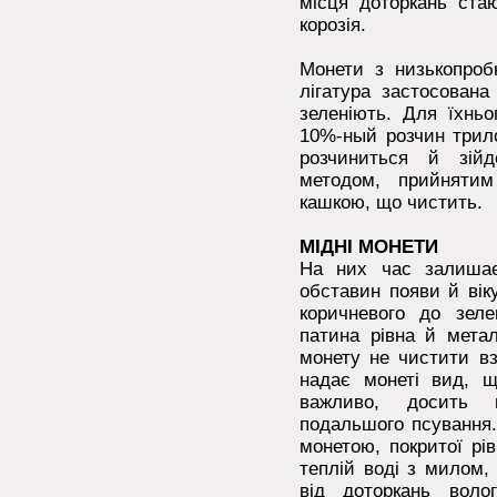
місця доторкань стаю
корозія.
Монети з низькопроб
лігатура застосована
зеленіють. Для їхнь
10%-ный розчин трило
розчиниться й зій
методом, прийнятим
кашкою, що чистить.
МІДНІ МОНЕТИ
На них час залиша
обставин появи й вік
коричневого до зеле
патина рівна й метал
монету не чистити вз
надає монеті вид, що
важливо, досить 
подальшого псування
монетою, покритої рі
теплій воді з милом,
від доторкань воло