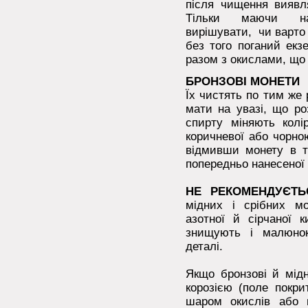
після чищення виявл
Тільки маючи нав
вирішувати, чи варто 
без того поганий екз
разом з окислами, що 
БРОНЗОВІ МОНЕТИ
Їх чистять по тим же
мати на увазі, що ро
спирту міняють колі
коричневої або чорно
відмивши монету в те
попередньо нанесеної 
НЕ РЕКОМЕНДУЄТЬ
мідних і срібних м
азотної й сірчаної 
знищують і малюнок
деталі.
Якщо бронзові й мідн
корозією (поле покри
шаром окислів або г