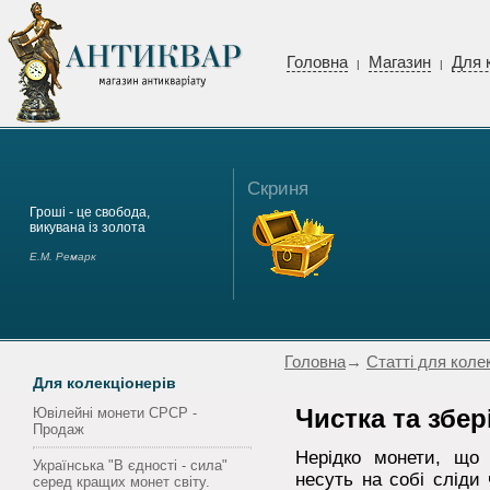
Головна
Магазин
Для 
|
|
Скриня
Гроші - це свобода,
викувана із золота
Е.М. Ремарк
Головна
→
Статті для коле
Для колекціонерів
Ювілейні монети СРСР -
Чистка та збер
Продаж
Нерідко монети, що 
Українська "В єдності - сила"
несуть на собі сліди 
серед кращих монет світу.