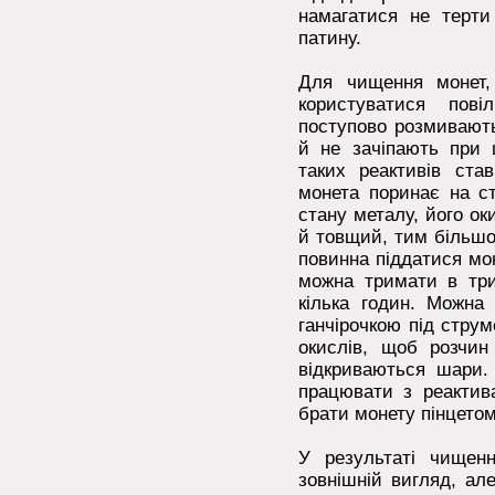
намагатися не терт
патину.
Для чищення монет,
користуватися пові
поступово розмивають
й не зачіпають при 
таких реактивів ста
монета поринає на ст
стану металу, його о
й товщий, тим більшо
повинна піддатися мо
можна тримати в трил
кілька годин. Можна
ганчірочкою під стру
окислів, щоб розчин
відкриваються шари.
працювати з реактив
брати монету пінцетом
У результаті чищен
зовнішній вигляд, ал