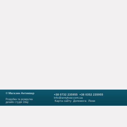
© Магазин Антиквар
+38 0732 235955 +38 0352 235955
info@antykvar.com.ua
Розробка та розкрутка
Карта сайту
Допомога
Лінки
дизайн студія 2day