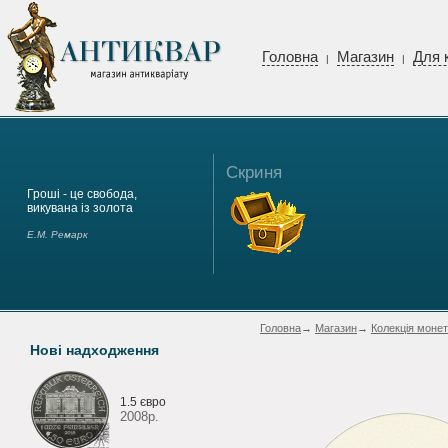
Головна
Магазин
Для 
|
|
Скриня
Гроші - це свобода,
викувана із золота
Е.М. Ремарк
Головна
→
Магазин
→
Колекція монет
Нові надходження
1.5 євро
2008р.