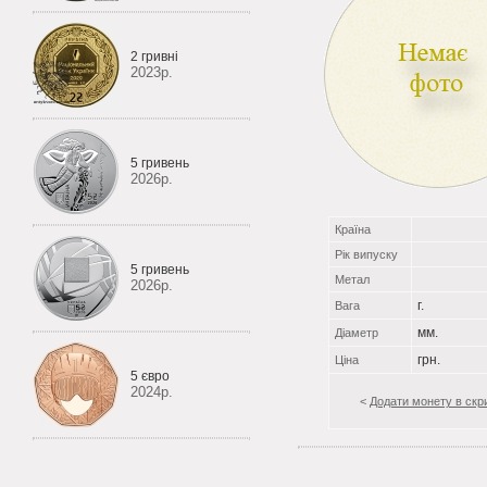
2 гривні
2023р.
5 гривень
2026р.
Країна
Рік випуску
5 гривень
Метал
2026р.
г.
Вага
мм.
Діаметр
грн.
Ціна
5 євро
2024р.
<
Додати монету в скр