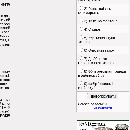
Лесі Українки
ситету
2) Решетилівське
килимарство
відлік
дський
3) Київська фортеця
ктором
тивний
4) Спадок
 своєї
льних,
5) 25р. Конституції
ладів,
України
алузей
6) Олеський замок
7) До 30-річчя
Незалежності України
8) 80-ті роковини трагедії
д яким
в Бабиному Яру
ентрі-
ького
ниги -
9) набір "Козацькі
нотно-
клейноди"
а тлі
гієнка
Всього голосів
: 200
ИТЕТУ
Результати
олом),
 РОКІВ