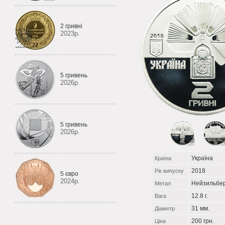
2 гривні
2023р.
5 гривень
2026р.
5 гривень
2026р.
Україна
Країна
2018
Рік випуску
5 євро
2024р.
Нейзильбе
Метал
12.8 г.
Вага
31 мм.
Діаметр
200 грн.
Ціна