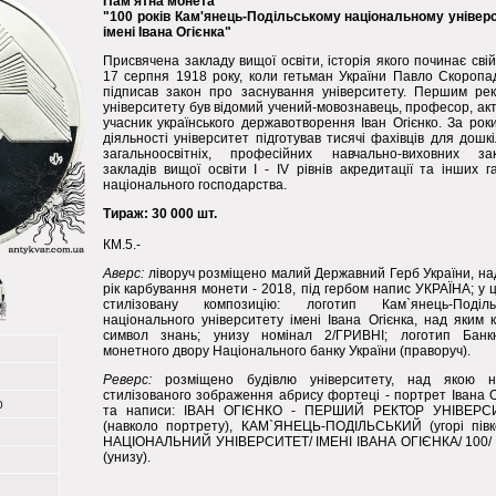
Пам'ятна монета
"100 років Кам'янець-Подільському національному універ
імені Івана Огієнка"
Присвячена закладу вищої освіти, історія якого починає свій 
17 серпня 1918 року, коли гетьман України Павло Скоропа
підписав закон про заснування університету. Першим ре
університету був відомий учений-мовознавець, професор, ак
учасник українського державотворення Іван Огієнко. За роки
діяльності університет підготував тисячі фахівців для дошкі
загальноосвітніх, професійних навчально-виховних зак
закладів вищої освіти І - IV рівнів акредитації та інших г
національного господарства.
Тираж: 30 000 шт.
КМ.5.-
Аверс:
ліворуч розміщено малий Державний Герб України, на
рік карбування монети - 2018, під гербом напис УКРАЇНА; у ц
стилізовану композицію: логотип Кам`янець-Подільс
національного університету імені Івана Огієнка, над яким к
символ знань; унизу номінал 2/ГРИВНІ; логотип Банк
монетного двору Національного банку України (праворуч).
Реверс:
розміщено будівлю університету, над якою н
стилізованого зображення абрису фортеці - портрет Івана О
р
та написи: ІВАН ОГІЄНКО - ПЕРШИЙ РЕКТОР УНІВЕРС
(навколо портрету), КАМ`ЯНЕЦЬ-ПОДІЛЬСЬКИЙ (угорі півк
НАЦІОНАЛЬНИЙ УНІВЕРСИТЕТ/ ІМЕНІ ІВАНА ОГІЄНКА/ 100/
(унизу).