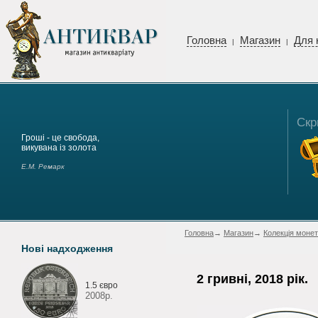
Головна
Магазин
Для 
|
|
Скр
Гроші - це свобода,
викувана із золота
Е.М. Ремарк
Головна
→
Магазин
→
Колекція монет
Нові надходження
2 гривні, 2018 рік.
1.5 євро
2008р.