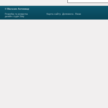
© Магазин Антиквар
Карта сайту
Допомога
Лінки
Розробка та розкрутка
дизайн студія 2day