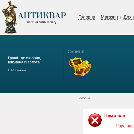
Головна
Магазин
Для 
|
|
Скриня
Гроші - це свобода,
викувана із золота
Е.М. Ремарк
Головна
Помилка:
Page numb