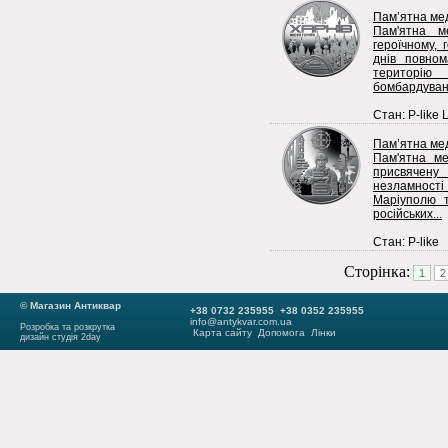
Пам’ятна мед
Пам'ятна м
героїчному,
днів повном
територію
бомбардувань
Стан: P-like 
Пам’ятна мед
Пам'ятна ме
присвячен
незламності 
Маріуполю т
російських...
Стан: P-like
Сторінка:
1
2
© Магазин Антиквар
+38 0732 235955 +38 0352 235955
info@antykvar.com.ua
Розробка та розкрутка
Карта сайту
Допомога
Лінки
дизайн студія 2day