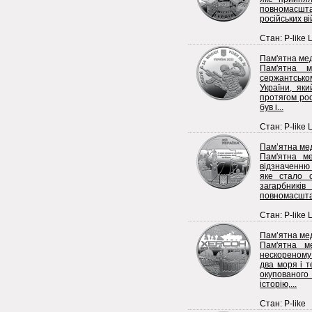
повномасшт
російських ві
Стан: P-like 
Пам'ятна мед
Пам'ятна м
сержантськ
України, як
протягом рос
був і...
Стан: P-like 
Пам’ятна мед
Пам'ятна ме
відзначенню 
яке стало 
загарбник
повномасшта
Стан: P-like 
Пам’ятна мед
Пам'ятна м
нескореному
два моря і т
окупованог
історію,...
Стан: P-like