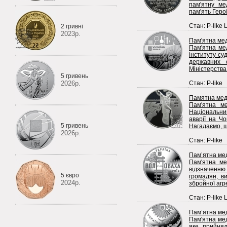
пам'ятну ме
пам'ять Герої
Стан: P-like 
2 гривні
2023р.
Пам'ятна мед
Пам'ятна ме
інституту су
державних с
Міністерства
5 гривень
2026р.
Стан: P-like
Памятна меда
Пам'ятна ме
Національний
аварії на Ч
5 гривень
Нагадаємо, щ
2026р.
Стан: P-like
Пам’ятна мед
Пам'ятна ме
відзначенн
5 євро
громадян, в
2024р.
збройної агре
Стан: P-like 
Пам’ятна мед
Пам'ятна мед
яке прийня