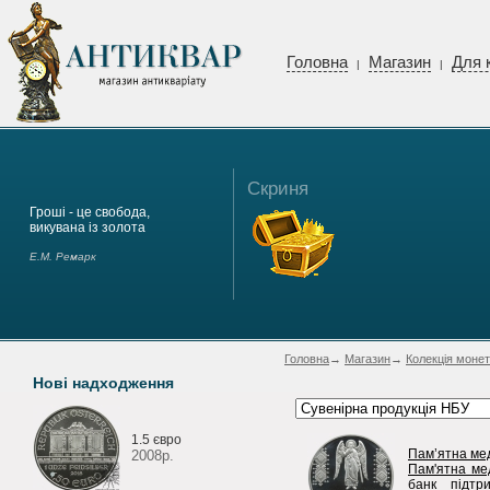
Головна
Магазин
Для 
|
|
Скриня
Гроші - це свобода,
викувана із золота
Е.М. Ремарк
Головна
→
Магазин
→
Колекція монет
Нові надходження
1.5 євро
Пам’ятна мед
2008р.
Пам'ятна ме
банк підтр